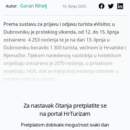
Goran Rihelj
Autor:
16. lipnja 2020.
Prema sustavu za prijavu i odjavu turista eVisitor, u
Dubrovniku je proteklog vikenda, od 12. do 15. lipnja
ostvareno 4 253 noćenja te je na dan 13. lipnja u
Dubrovniku boravilo 1 303 turista, većinom iz Hrvatske i
Njemačke. Tijekom navedenog razdoblja u hotelskom
smještaju ostvareno je 2070 noćenja, u privatnom
smještaju 1426, dok je manji broj noćenja ostvaren u
ostalim oblicima smješt...
Za nastavak čitanja pretplatite se
na portal HrTurizam
Pretplatom dobivate mogućnost svaki dan