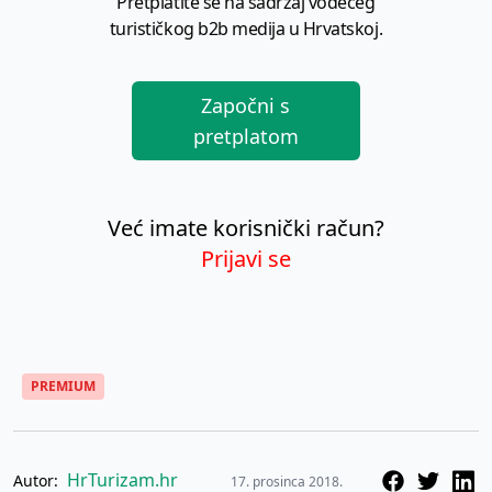
Pretplatite se na sadržaj vodećeg
turističkog b2b medija u Hrvatskoj.
Započni s
pretplatom
Već imate korisnički račun?
Prijavi se
PREMIUM
HrTurizam.hr
Autor:
17. prosinca 2018.