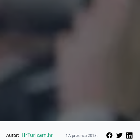
HrTurizam.hr
Autor:
17. prosinca 2018.