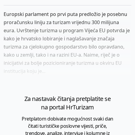
Europski parlament po prvi puta predložio je posebnu
proračunsku liniju za turizam vrijednu 300 milijuna
eura. Uvrštenje turizma u program Vijeća EU potvrda je
kako je hrvatsko lobiranje i naglašavanje značaja
turizma za cjelokupno gospodarstvo bilo opravdano,
kako u zemlji, tako i na razini EU-a. Naime, riječ je o
inicijativi za bolje pozicioniranje turizma u okviru EU
institucija koju je...
Za nastavak čitanja pretplatite se
na portal HrTurizam
Pretplatom dobivate mogućnost svaki dan
čitati turističke poslovne vijesti, priče,
trendove, analize, intervjue i kolumne iz