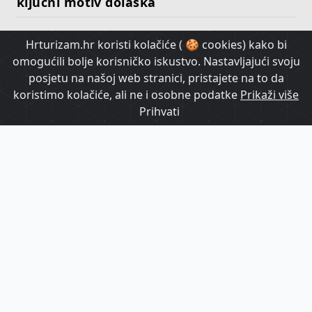
ključni motiv dolaska
Hrturizam.hr koristi kolačiće ( 🍪 cookies) kako bi
HrTurizam TV
omogućili bolje korisničko iskustvo. Nastavljajući svoju
posjetu na našoj web stranici, pristajete na to da
koristimo kolačiće, ali ne i osobne podatke
Prikaži više
Prihvati