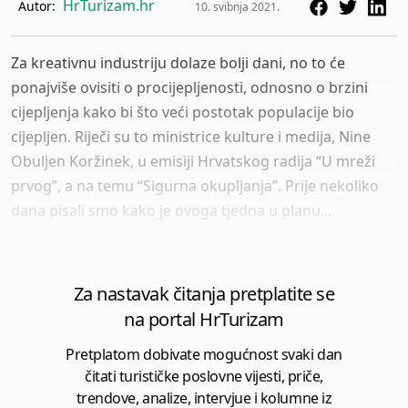
HrTurizam.hr
Autor:
10. svibnja 2021.
Za kreativnu industriju dolaze bolji dani, no to će
ponajviše ovisiti o procijepljenosti, odnosno o brzini
cijepljenja kako bi što veći postotak populacije bio
cijepljen. Riječi su to ministrice kulture i medija, Nine
Obuljen Koržinek, u emisiji Hrvatskog radija “U mreži
prvog”, a na temu “Sigurna okupljanja”. Prije nekoliko
dana pisali smo kako je ovoga tjedna u planu...
Za nastavak čitanja pretplatite se
na portal HrTurizam
Pretplatom dobivate mogućnost svaki dan
čitati turističke poslovne vijesti, priče,
trendove, analize, intervjue i kolumne iz