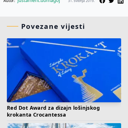
justament.domagoj
Autor:
31. svibnja 2019.
Povezane vijesti
Red Dot Award za dizajn lošinjskog
krokanta Crocantessa