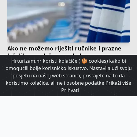
Ako ne možemo riješiti ručnike i prazne
ležaljke na plažama, o kakvom
Hrturizam.hr koristi kolačiće ( 🍪 cookies) kako bi
upravljanju uopće pričamo?
omogućili bolje korisničko iskustvo. Nastavljajući svoju
posjetu na našoj web stranici, pristajete na to da
HrTurizam TV
koristimo kolačiće, ali ne i osobne podatke
Prikaži više
Prihvati