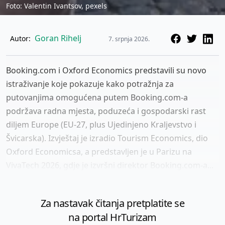
Foto: Valentin Ivantsov, pexels
Goran Rihelj
Autor:
7. srpnja 2026.
Booking.com i Oxford Economics predstavili su novo
istraživanje koje pokazuje kako potražnja za
putovanjima omogućena putem Booking.com-a
podržava radna mjesta, poduzeća i gospodarski rast
diljem Europe (EU-27, plus Ujedinjeno Kraljevstvo i
Švicarska). Izvještaj je izradio Tourism Economics, dio
Oxford Economicsa, a predstavljen je u Parizu na
VivaTech 2026, gdje je izvršni direktor Booking.com-a...
Za nastavak čitanja pretplatite se
na portal HrTurizam