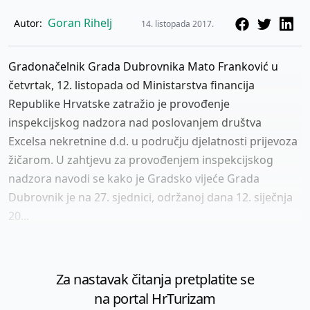
Goran Rihelj
Autor:
14. listopada 2017.
Gradonačelnik Grada Dubrovnika Mato Franković u
četvrtak, 12. listopada od Ministarstva financija
Republike Hrvatske zatražio je provođenje
inspekcijskog nadzora nad poslovanjem društva
Excelsa nekretnine d.d. u području djelatnosti prijevoza
žičarom. U zahtjevu za provođenjem inspekcijskog
nadzora navodi se kako je Gradsko vijeće Grada
Dubrovnik je na 27. sjednici, održanoj dana 12. siječnja
20...
Za nastavak čitanja pretplatite se
na portal HrTurizam