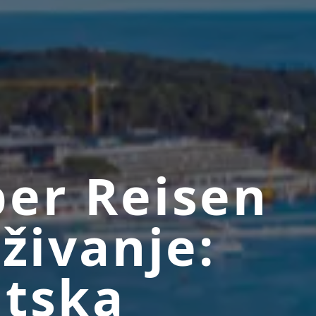
er Reisen
aživanje:
tska