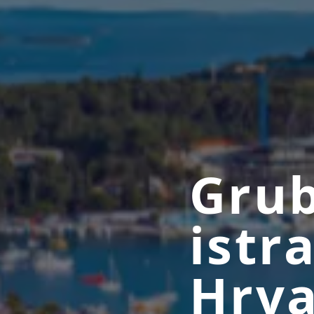
Grub
istr
Hrva