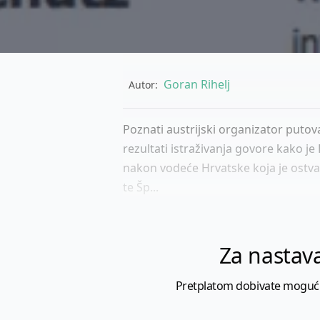
Goran Rihelj
Autor:
Poznati austrijski organizator putov
rezultati istraživanja govore kako je
nakon vodeće Hrvatske koja je ostvari
te Šp...
Za nastava
Pretplatom dobivate mogućnost