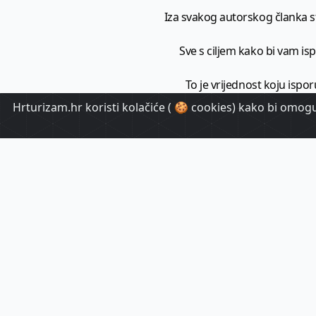
Iza svakog autorskog članka sto
Sve s ciljem kako bi vam ispo
To je vrijednost koju ispor
Hrturizam.hr koristi kolačiće ( 🍪 cookies) kako bi omoguć
HrTuri
Pr