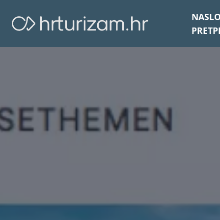
NASL
PRETP