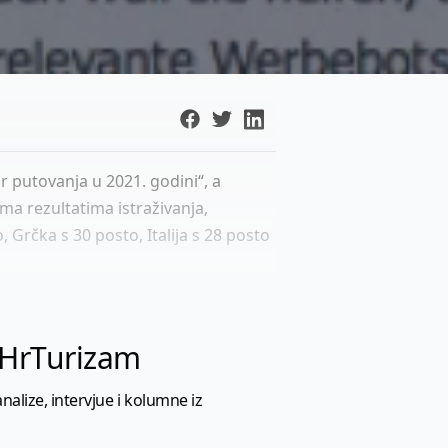
r putovanja u 2021. godini“, a
ema rezultatima istraživanja,
 Grčka s 30 posto, Italija s 28 posto
l HrTurizam
nalize, intervjue i kolumne iz