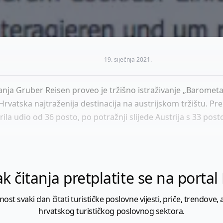
19. siječnja 2021.
anja Gruber Reisen proveo je tržišno istraživanje „Barometa
 Hrvatska najtraženija destinacija na austrijskom tržištu. Pr
la udio od 36 posto, po potražnji slijede Austrija s 33 posto,
k čitanja pretplatite se na porta
 svaki dan čitati turističke poslovne vijesti, priče, trendove, a
hrvatskog turističkog poslovnog sektora.