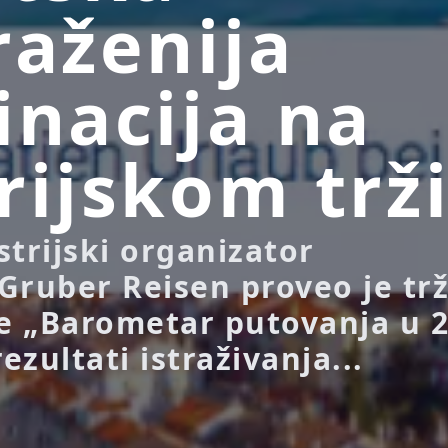
raženija
inacija na
rijskom trž
strijski organizator
Gruber Reisen proveo je tr
je „Barometar putovanja u 2
rezultati istraživanja...