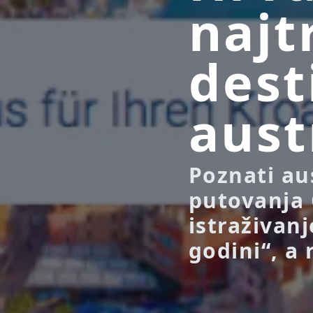
najt
dest
aust
Poznati au
putovanja 
istraživan
godini“, a 