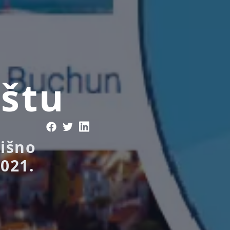
ištu
žišno
021.