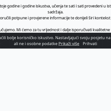
je godine i godine iskustva, učenja te sati i sati provedeni u istr
sadržaja.
ručili potpune i provjerene informacije te donijeli širi kontekst t
učujemo. Mi ćemo za tu vrijednost i dalje isporučivati kvalitetne
minimalno
1728 članaka godišnje
.
ili bolje korisničko iskustvo. Nastavljajući svoju posjetu na 
ali ne i osobne podatke
Prikaži više
Prihvati
zam - vaš izvor informacija iz poslovnog svijeta hrvatskog t
etplatite se na sadržaj vodećeg turističkog b2b medija u Hrvatsk
Započni s
pretplatom
Već imate korisnički račun?
Prijavi se