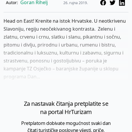
Goran Rihelj
Autor:
26. rujna 2019.
Head on East! Krenite na istok Hrvatske. U neotkrivenu
Slavoniju, regiju neočekivanog kontrasta. Zelenu i
zlatnu, crvenu i crnu, slatku i slanu, pikantnu i sočnu,
pitomu i divlju, prirodnu i urbanu, rumenu i bistru,
tradicionalnu i luksuznu, kulturnu i zabavnu, sigurnu i
strastvenu, ponosnu i gostoljubivu – poruka je
kampanje TZ Osječko – baranjske županije u sklopu
programa Dan...
Za nastavak čitanja pretplatite se
na portal HrTurizam
Pretplatom dobivate mogućnost svaki dan
čitati turističke poslovne vijesti, priče,