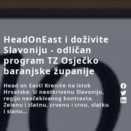
HeadOnEast i doživite
Slavoniju - odličan
program TZ Osječko
baranjske županije
Head on East! Krenite na istok
Hrvatske. U neotkrivenu Slavoniju,
regiju neočekivanog kontrasta.
Zelenu i zlatnu, crvenu i crnu, slatku
i slanu...