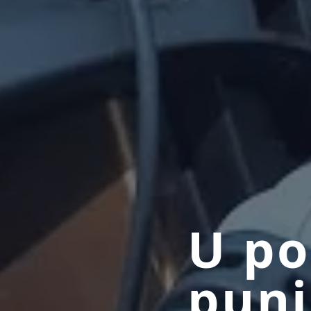
U po
puni