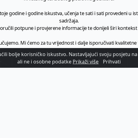
je godine i godine iskustva, učenja te sati i sati provedeni u istr
sadržaja.
ručili potpune i provjerene informacije te donijeli širi kontekst t
učujemo. Mi ćemo za tu vrijednost i dalje isporučivati kvalitetne
minimalno
1728 članaka godišnje
.
ili bolje korisničko iskustvo. Nastavljajući svoju posjetu na 
ali ne i osobne podatke
Prikaži više
Prihvati
zam - vaš izvor informacija iz poslovnog svijeta hrvatskog t
etplatite se na sadržaj vodećeg turističkog b2b medija u Hrvatsk
Započni s
pretplatom
Već imate korisnički račun?
Prijavi se