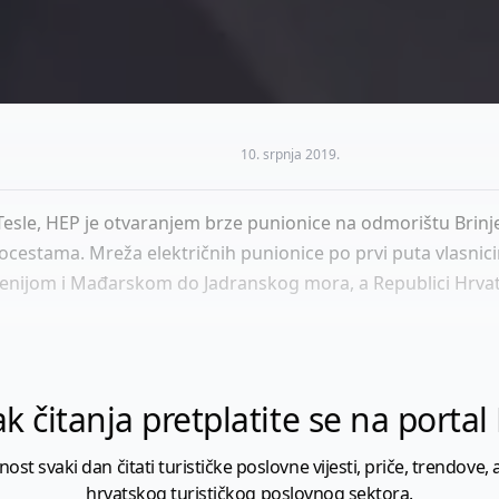
10. srpnja 2019.
le, HEP je otvaranjem brze punionice na odmorištu Brinje 
tocestama. Mreža električnih punionice po prvi puta vlasnic
venijom i Mađarskom do Jadranskog mora, a Republici Hrvat
k čitanja pretplatite se na porta
 svaki dan čitati turističke poslovne vijesti, priče, trendove, a
hrvatskog turističkog poslovnog sektora.