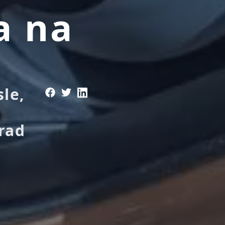
a na
le,
 rad