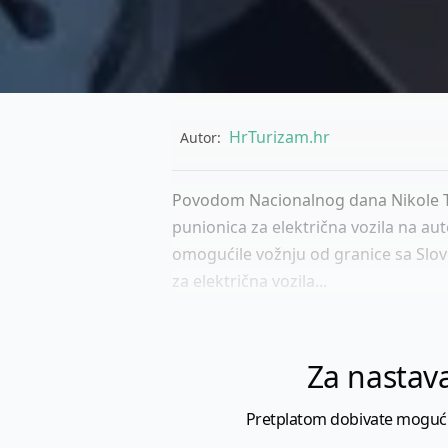
HrTurizam.hr
Autor:
Povodom Nacionalnog dana Nikole Tes
punionica za električna vozila na au
omogućile vožnju od granice sa Slo
za električna vozila...
Za nastava
Pretplatom dobivate mogućnost