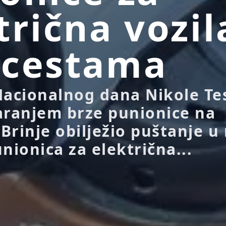
trična vozil
ocestama
cionalnog dana Nikole Tes
aranjem brze punionice na
Brinje obilježio puštanje u
nionica za električna...