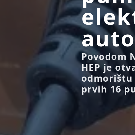
elek
aut
Povodom Na
HEP je otv
odmorištu 
prvih 16 pu