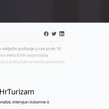
obilježio puštanje u rad prvih 16
ima električnih automobila
skoj priključak na mrežu punionica
l HrTurizam
nalize, intervjue i kolumne iz