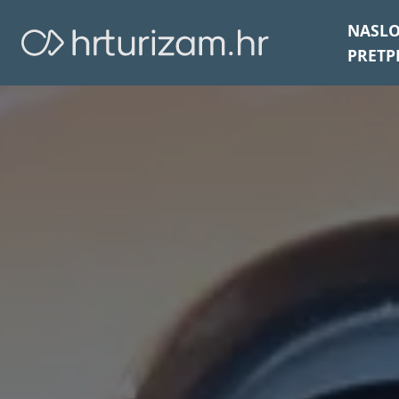
NASL
PRETP