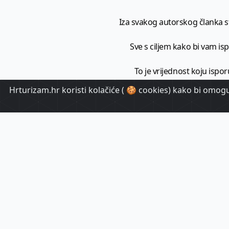
Iza svakog autorskog članka sto
Sve s ciljem kako bi vam ispo
To je vrijednost koju ispor
Hrturizam.hr koristi kolačiće ( 🍪 cookies) kako bi omoguć
HrTuri
Pr