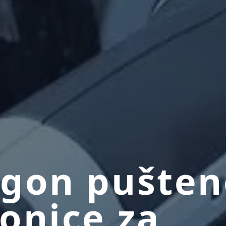
gon pušten
onice za