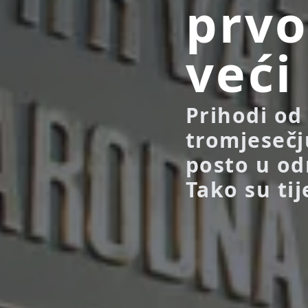
prvo
veći
Prihodi od
tromjesečj
posto u od
Tako su tij