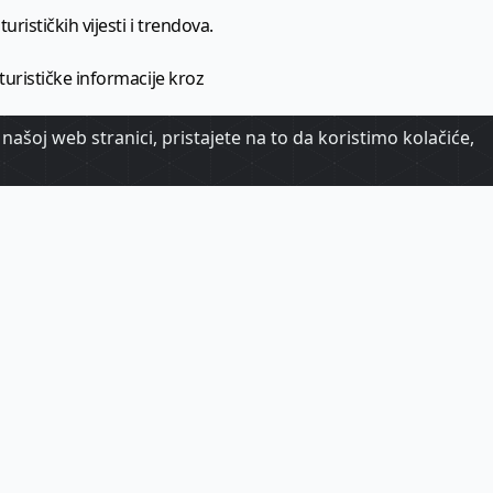
urističkih vijesti i trendova.
 turističke informacije kroz
našoj web stranici, pristajete na to da koristimo kolačiće,
urizma.
oj.