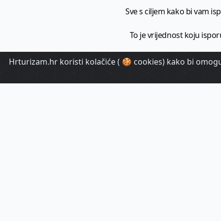
Sve s ciljem kako bi vam ispo
To je vrijednost koju ispor
Hrturizam.hr koristi kolačiće ( 🍪 cookies) kako bi omoguć
HrTuri
Pr