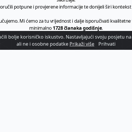
ručili potpune i provjerene informacije te donijeli širi kontekst t
učujemo. Mi ćemo za tu vrijednost i dalje isporučivati kvalitetne
minimalno
1728 članaka godišnje
.
ili bolje korisničko iskustvo. Nastavljajući svoju posjetu na 
zam - vaš izvor informacija iz poslovnog svijeta hrvatskog t
ali ne i osobne podatke
Prikaži više
Prihvati
etplatite se na sadržaj vodećeg turističkog b2b medija u Hrvatsk
Započni s
pretplatom
Već imate korisnički račun?
Prijavi se