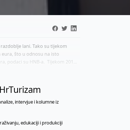
razdoblje lani. Tako su tijekom
na eura, što u odnosu na isto
ura, podaci su HNB-a. Tijekom 201...
l HrTurizam
nalize, intervjue i kolumne iz
aživanju, edukaciji i produkciji