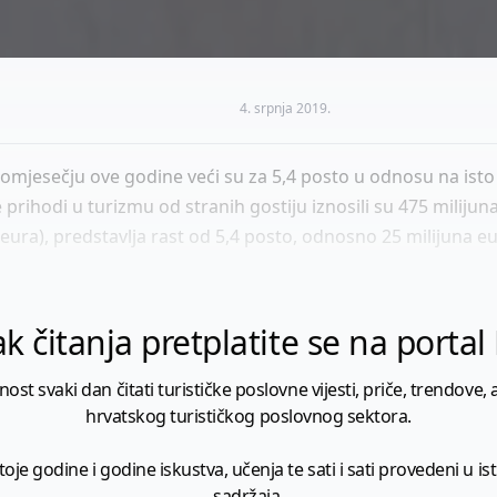
4. srpnja 2019.
romjesečju ove godine veći su za 5,4 posto u odnosu na isto 
e prihodi u turizmu od stranih gostiju iznosili su 475 miliju
 eura), predstavlja rast od 5,4 posto, odnosno 25 milijuna e
k čitanja pretplatite se na porta
 svaki dan čitati turističke poslovne vijesti, priče, trendove, a
hrvatskog turističkog poslovnog sektora.
je godine i godine iskustva, učenja te sati i sati provedeni u istr
sadržaja.