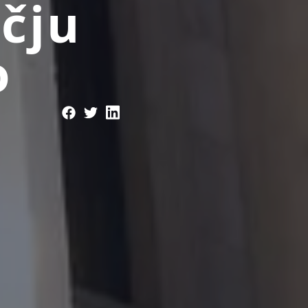
čju
o