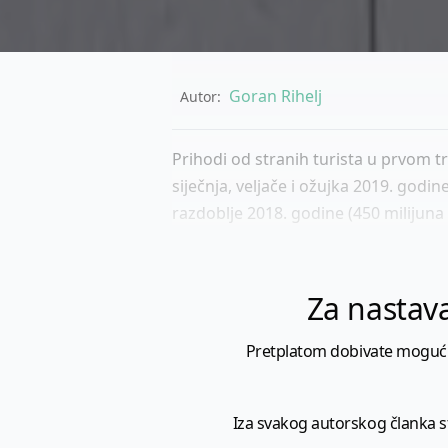
Goran Rihelj
Autor:
Prihodi od stranih turista u prvom t
siječnja, veljače i ožujka 2019. godin
razdoblje 2018. godine (450 milijuna
Za nastava
Pretplatom dobivate mogućnost
Iza svakog autorskog članka sto