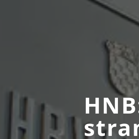
HNB:
stra