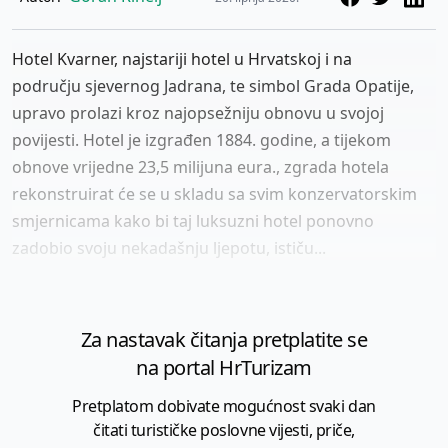
Hotel Kvarner, najstariji hotel u Hrvatskoj i na
području sjevernog Jadrana, te simbol Grada Opatije,
upravo prolazi kroz najopsežniju obnovu u svojoj
povijesti. Hotel je izgrađen 1884. godine, a tijekom
obnove vrijedne 23,5 milijuna eura., zgrada hotela
rekonstruirat će se u skladu sa svim konzervatorskim
smjernicama kako bi taj luksuzni hotel ponovno
zadobio svoju nekadašnju ljepotu, ističu...
Za nastavak čitanja pretplatite se
na portal HrTurizam
Pretplatom dobivate mogućnost svaki dan
čitati turističke poslovne vijesti, priče,