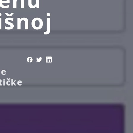
išnoj
je
tičke