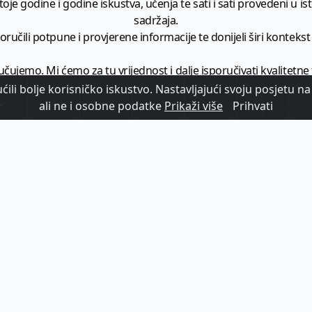
je godine i godine iskustva, učenja te sati i sati provedeni u istr
sadržaja.
ručili potpune i provjerene informacije te donijeli širi kontekst t
učujemo. Mi ćemo za tu vrijednost i dalje isporučivati kvalitetne
minimalno
1728 članaka godišnje
.
ili bolje korisničko iskustvo. Nastavljajući svoju posjetu na 
ali ne i osobne podatke
Prikaži više
Prihvati
zam - vaš izvor informacija iz poslovnog svijeta hrvatskog t
etplatite se na sadržaj vodećeg turističkog b2b medija u Hrvatsk
Započni s
pretplatom
Već imate korisnički račun?
Prijavi se