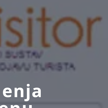
jenja
jenu