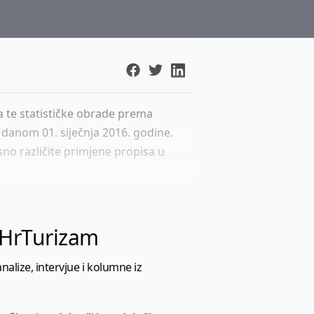
sta te statističke obrade prema
 danom 01. siječnja 2016. godine.
no različite primjene propisa u
l HrTurizam
nalize, intervjue i kolumne iz