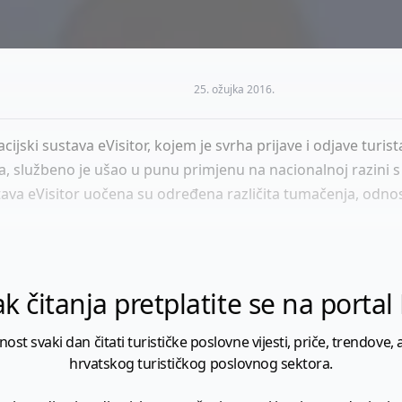
25. ožujka 2016.
acijski sustava eVisitor, kojem je svrha prijave i odjave turi
a, službeno je ušao u punu primjenu na nacionalnoj razini s
ava eVisitor uočena su određena različita tumačenja, odnos
k čitanja pretplatite se na porta
 svaki dan čitati turističke poslovne vijesti, priče, trendove, a
hrvatskog turističkog poslovnog sektora.