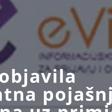
objavila
tna pojašn
na uz prim