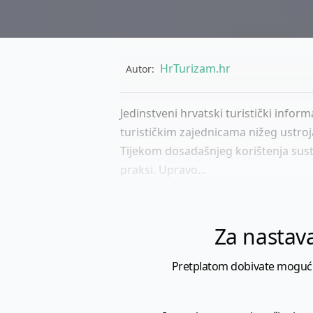
HrTurizam.hr
Autor:
Jedinstveni hrvatski turistički inform
turističkim zajednicama nižeg ustroj
Tijekom dosadašnjeg korištenja sust
praksi. Upravo...
Za nastava
Pretplatom dobivate mogućnost