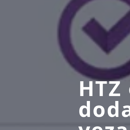
HTZ 
doda
veza