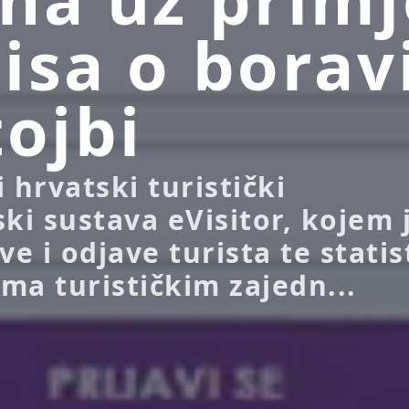
isa o borav
tojbi
 hrvatski turistički
ski sustava eVisitor, kojem 
ve i odjave turista te statis
ma turističkim zajedn...