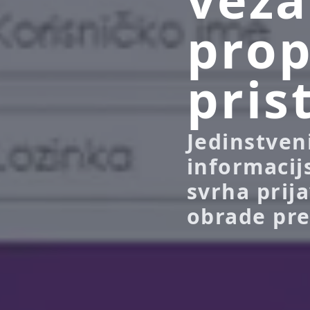
prop
pris
Jedinstveni
informacij
svrha prija
obrade pre