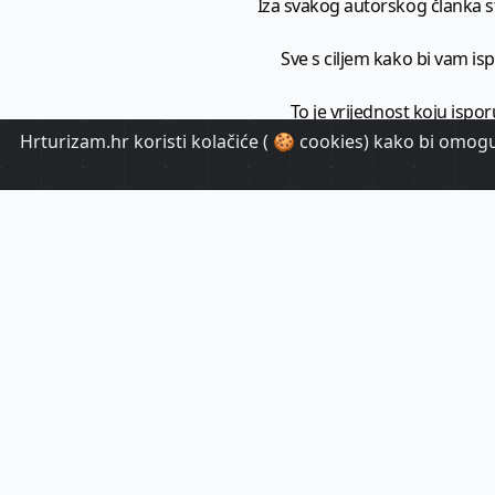
Iza svakog autorskog članka sto
Sve s ciljem kako bi vam ispo
To je vrijednost koju ispor
Hrturizam.hr koristi kolačiće ( 🍪 cookies) kako bi omoguć
HrTuri
Pr