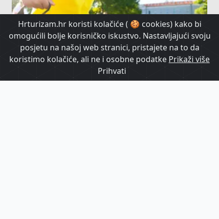
Hrturizam.hr koristi kolačiće ( 🍪 cookies) kako bi
omogućili bolje korisničko iskustvo. Nastavljajući svoju
posjetu na našoj web stranici, pristajete na to da
koristimo kolačiće, ali ne i osobne podatke
Prikaži više
Prihvati
„Povratak igri“ kao dio destinacijskog
menadžmenta: Turisti se spontano
priključuju, a Dalmacija vraća ulični šušur
HrTurizam TV