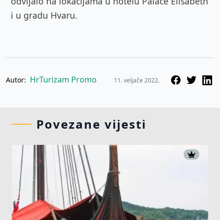
odvijalo na lokacijama u hotelu Palace Elisabeth
i u gradu Hvaru.
HrTurizam Promo
Autor:
11. veljače 2022.
Povezane vijesti