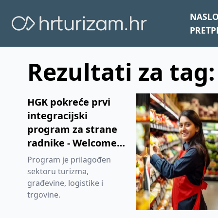
NASL
PRETP
Rezultati za tag:
HGK pokreće prvi
integracijski
program za strane
radnike - Welcome
to Croatia
Program je prilagođen
sektoru turizma,
građevine, logistike i
trgovine.