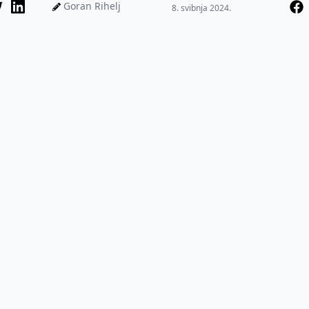
"Pozivamo sve sezonske r...
Goran Rihelj
8. svibnja 2024.