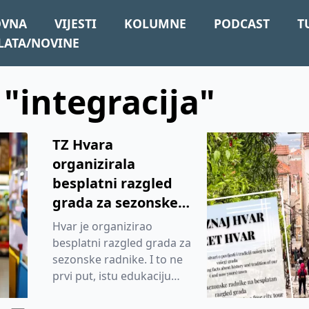
OVNA
VIJESTI
KOLUMNE
PODCAST
T
LATA/NOVINE
 "integracija"
TZ Hvara
organizirala
besplatni razgled
grada za sezonske
radnike. Primjer koji
Hvar je organizirao
bi trebale pratiti i
besplatni razgled grada za
druge destinacije
sezonske radnike. I to ne
prvi put, istu edukaciju
održalu su i godinu ranije.