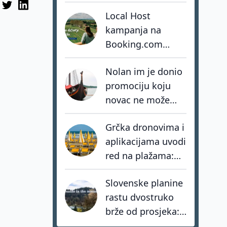
smo izgradili
Local Host
vlastitu stihiju
kampanja na
Booking.com
ostvarila više od
Nolan im je donio
osam milijuna
promociju koju
impresija
novac ne može
kupiti. Favignana
Grčka dronovima i
sada bira kako ne
aplikacijama uvodi
postati žrtva
red na plažama:
vlastitog uspjeha
Kazne za kršenje
Slovenske planine
zakona i do 73.000
rastu dvostruko
eura
brže od prosjeka:
coolcation je