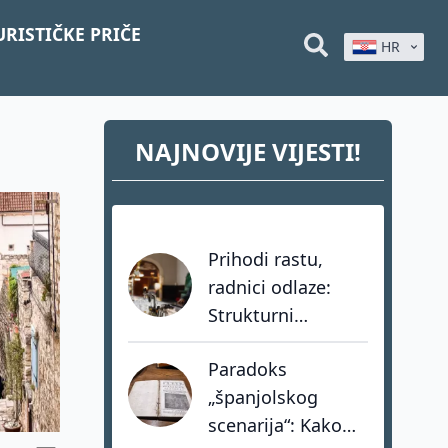
URISTIČKE PRIČE
HR
NAJNOVIJE VIJESTI!
Prihodi rastu,
radnici odlaze:
Strukturni
problem
Paradoks
hrvatskog turizma
„španjolskog
koji dozvole ne
scenarija“: Kako
mogu riješiti