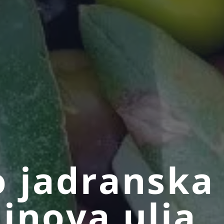
 jadranska
inova ulja