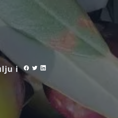
i
ju i