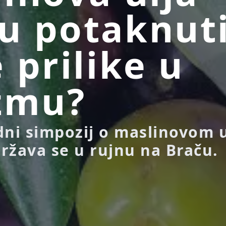
u potaknut
 prilike u
zmu?
i simpozij o maslinovom ul
ržava se u rujnu na Braču.