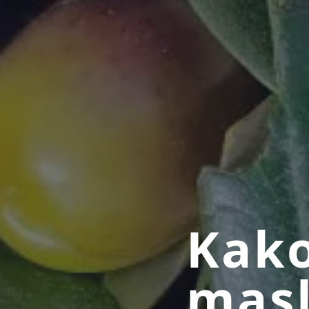
Kako
masl