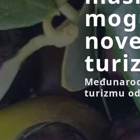
mog
nove
turi
Međunarodn
turizmu od