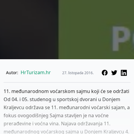
HrTurizam.hr
Autor:
27. listopada 2016.
11. međunarodnom voćarskom sajmu koji će se održati
Od 04. i 05. studenog u sportskoj dvorani u Donjem
Kraljevcu održava se 11. međunarodni voćarski sajam, a
fokus ovogodišnjeg Sajma stavljen je na voćne
prerađevine i voćna vina. Najava održavanja 11.
međunarodnog voćarskog sajma u Donjem Kraljevcu 4.