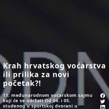
Krah hrvatskog voćarstva
ili prilika za novi
početak?!
11. međunarodnom voćarskom sajmu
koji će se održati Od 04. i 05.
studenog u sportskoj dvorani u