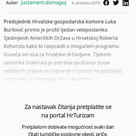
justament.domagoj
Autor:
6. prosinca 2019.
Predsjednik Hrvatske gospodarske komore Luka
Burilović primio je prošli tjedan veleposlanika
Sjedinjenih Američkih Država u Hrvatskoj Roberta
Kohorsta kako bi raspravili o mogućem programu
izuzeća od viza za hrvatske državljane. Tijekom
sastanka istaknuta je potreba spuštanja stope
odbijenih prijava na najmanje tri posto na godišnjoj
razini kako bi Hrvatska ušla u bezvizni...
Za nastavak čitanja pretplatite se
na portal HrTurizam
Pretplatom dobivate mogućnost svaki dan
čitati turističke poslovne vijesti, priče,