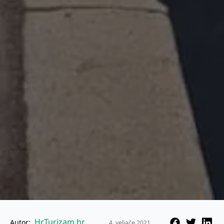
HrTurizam.hr
Autor:
4. veljače 2021.