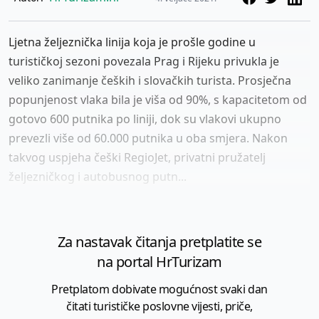
Ljetna željeznička linija koja je prošle godine u
turističkoj sezoni povezala Prag i Rijeku privukla je
veliko zanimanje čeških i slovačkih turista. Prosječna
popunjenost vlaka bila je viša od 90%, s kapacitetom od
gotovo 600 putnika po liniji, dok su vlakovi ukupno
prevezli više od 60.000 putnika u oba smjera. Nakon
takvog uspjeha češki RegioJet, privatni pružatelj
željezničkog i autobusnog putn...
Za nastavak čitanja pretplatite se
na portal HrTurizam
Pretplatom dobivate mogućnost svaki dan
čitati turističke poslovne vijesti, priče,