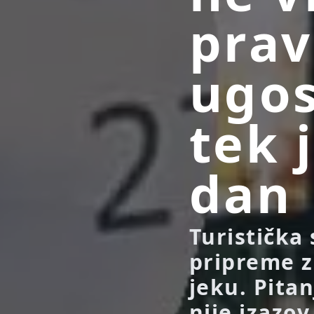
prav
ugos
tek 
dan
Turistička 
pripreme z
jeku. Pita
nije izazov