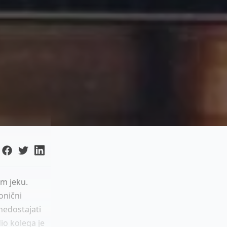
om jeku.
onični
nedostajati
io kolega je