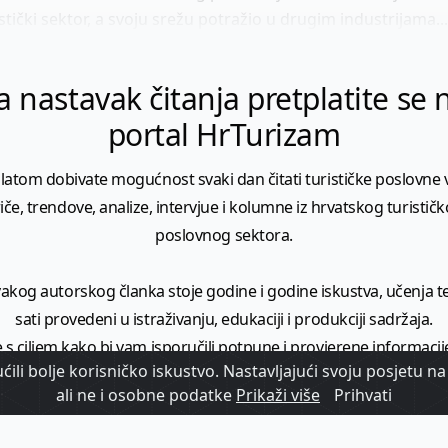
stički sektor, a svoju srežu potražio u drugim industrijama...
a nastavak čitanja pretplatite se 
portal HrTurizam
latom dobivate mogućnost svaki dan čitati turističke poslovne vi
iče, trendove, analize, intervjue i kolumne iz hrvatskog turistič
poslovnog sektora.
vakog autorskog članka stoje godine i godine iskustva, učenja te 
sati provedeni u istraživanju, edukaciji i produkciji sadržaja.
 s ciljem kako bi vam isporučili potpune i provjerene informacij
ili bolje korisničko iskustvo. Nastavljajući svoju posjetu na 
donijeli širi kontekst turističkih vijesti i trendova.
ali ne i osobne podatke
Prikaži više
Prihvati
o je vrijednost koju isporučujemo. Mi ćemo za tu vrijednost i dal