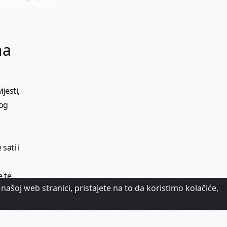
.
na
jesti,
kog
sati i
e te
našoj web stranici, pristajete na to da koristimo kolačiće,
je