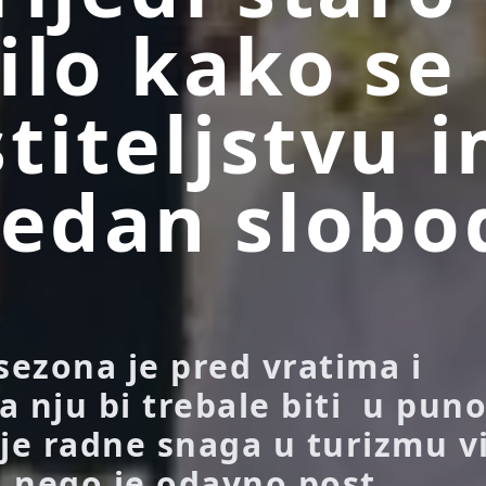
ilo kako se
titeljstvu 
jedan slob
sezona je pred vratima i
a nju bi trebale biti u pun
nje radne snaga u turizmu v
, nego je odavno post...