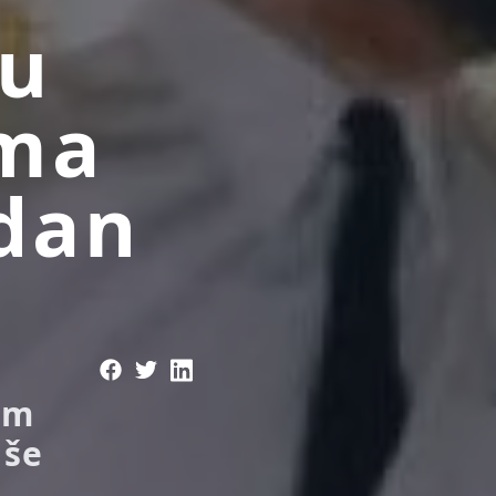
 u
ima
odan
om
iše