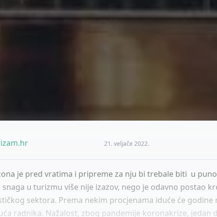
izam.hr
21. veljače 2022.
zona je pred vratima i pripreme za nju bi trebale biti u pun
 snaga u turizmu više nije izazov, nego je odavno postao kr
stičkog sektora. Prema nekim procjenama iduće će godine 
suća radnika. Nažalost, zbog pandemije koronakrize, jedan d