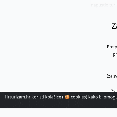
napustio turi
Z
Pretp
pr
Iza s
Sve
Hrturizam.hr koristi kolačiće ( 🍪 cookies) kako bi omoguć
T