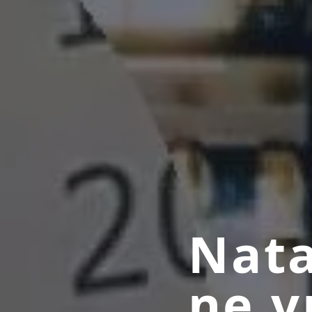
Nata
ne v