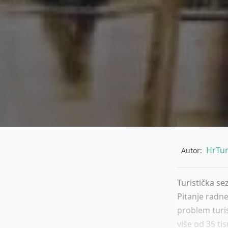
HrTur
Autor:
Turistička se
Pitanje radne
problem turi
više od 35 ti