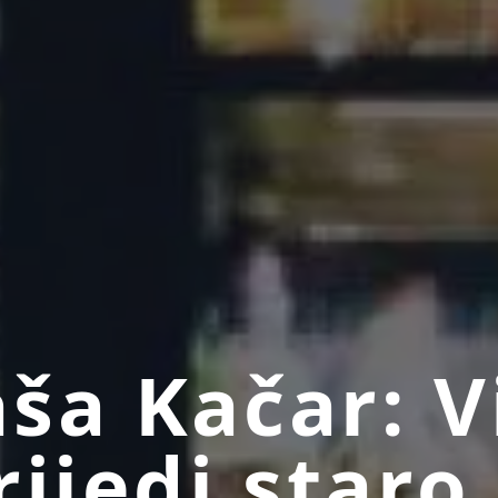
ša Kačar: V
rijedi staro