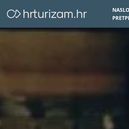
NASL
PRETP