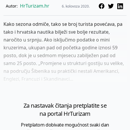
HrTurizam.hr
Autor:
6. kolovoza 2020.
Kako sezona odmiče, tako se broj turista povećava, pa
tako i hrvatska nautika bilježi sve bolje rezultate,
naročito u srpnju. Ako isključimo podatke o mini
kruzerima, ukupan pad od početka godine iznosi 59
posto, dok je u sedmom mjesecu zabilježen pad od
samo 25 posto. „Promjene u strukturi gostiju su velike,
na području Šibenika su praktički nestali Amerikanci,
Englezi, Francuzi i Skandinavci...
Za nastavak čitanja pretplatite se
na portal HrTurizam
Pretplatom dobivate mogućnost svaki dan