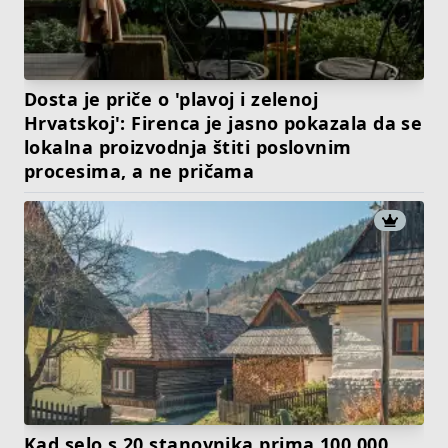
Dosta je priče o 'plavoj i zelenoj
Hrvatskoj': Firenca je jasno pokazala da se
lokalna proizvodnja štiti poslovnim
procesima, a ne pričama
Kad selo s 20 stanovnika prima 100.000