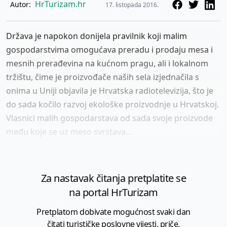
HrTurizam.hr
Autor:
17. listopada 2016.
Država je napokon donijela pravilnik koji malim
gospodarstvima omogućava preradu i prodaju mesa i
mesnih prerađevina na kućnom pragu, ali i lokalnom
tržištu, čime je proizvođače naših sela izjednačila s
onima u Uniji objavila je Hrvatska radiotelevizija, što je
do sada kočilo razvoj ekološke proizvodnje u Hrvatskoj.
Vlasnici malih gospodarstava od sada svoje proizvode
među koje se uz meso svrstava...
Za nastavak čitanja pretplatite se
na portal HrTurizam
Pretplatom dobivate mogućnost svaki dan
čitati turističke poslovne vijesti, priče,