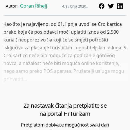
Goran Rihelj
Autor:
4. svibnja 2020.
Kao što je najavljeno, od 01. lipnja uvodi se Cro kartica
preko koje će poslodavci moći uplatiti iznos od 2.500
kuna ( neoporezivo ) a koji će se smjeti potrošiti
isključivo za plaćanje turističkih i ugostiteljskih usluga. S
Cro kartice neće biti moguće za podizanje gotovog
novca, a nažalost neće biti moguća online korištenje,
nego samo preko POS aparata. Pružatelji usluga mogu
prihvatiti...
Za nastavak čitanja pretplatite se
na portal HrTurizam
Pretplatom dobivate mogućnost svaki dan