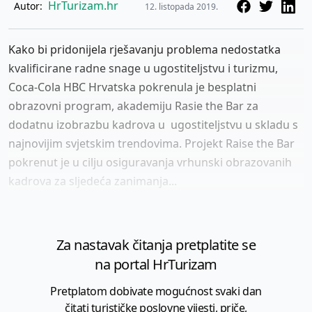
HrTurizam.hr
Autor:
12. listopada 2019.
Kako bi pridonijela rješavanju problema nedostatka
kvalificirane radne snage u ugostiteljstvu i turizmu,
Coca-Cola HBC Hrvatska pokrenula je besplatni
obrazovni program, akademiju Rasie the Bar za
dodatnu izobrazbu kadrova u ugostiteljstvu u skladu s
najnovijim svjetskim trendovima. Projekt Raise the Bar
pokrenut je u cilju osiguravanja vrhunski obrazovanih
kadrova za sljedeća zanimanja...
Za nastavak čitanja pretplatite se
na portal HrTurizam
Pretplatom dobivate mogućnost svaki dan
čitati turističke poslovne vijesti, priče,