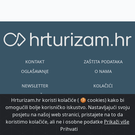
KONTAKT
ZAŠTITA PODATAKA
OGLAŠAVANJE
O NAMA
NEWSLETTER
KOLAČIĆI
UVJETI KORIŠTENJA
EN
HR
Hrturizam.hr koristi kolačiće ( 🍪 cookies) kako bi
omogućili bolje korisničko iskustvo. Nastavljajući svoju
© Copyright
posjetu na našoj web stranici, pristajete na to da
@ Created by
Prijavi se
2015.-2026.
koristimo kolačiće, ali ne i osobne podatke
Morgan Code
Prikaži više
Hrturizam.hr
Prihvati