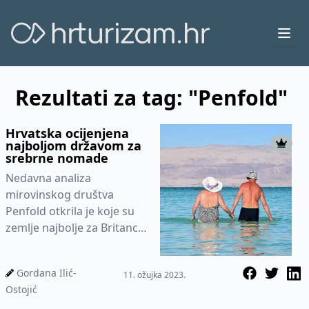
Ope
Rezultati za tag: "Penfold"
Hrvatska ocijenjena
najboljom državom za
srebrne nomade
Nedavna analiza
mirovinskog društva
Penfold otkrila je koje su
zemlje najbolje za Britance
koji mirovinu žele provesti
u drugoj državi.
Gordana Ilić-
11. ožujka 2023.
Ostojić