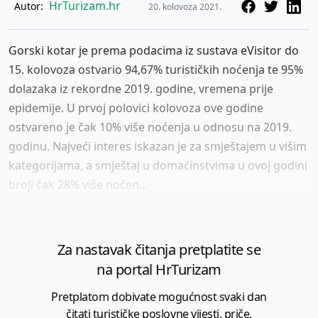
HrTurizam.hr
Autor:
20. kolovoza 2021.
Gorski kotar je prema podacima iz sustava eVisitor do
15. kolovoza ostvario 94,67% turističkih noćenja te 95%
dolazaka iz rekordne 2019. godine, vremena prije
epidemije. U prvoj polovici kolovoza ove godine
ostvareno je čak 10% više noćenja u odnosu na 2019.
godinu. Najveći interes iskazan je za smještajem u višim
kategorijama, a smještaj u domaćinstvima u ovoj godini
broji čak 28% više noćen...
Za nastavak čitanja pretplatite se
na portal HrTurizam
Pretplatom dobivate mogućnost svaki dan
čitati turističke poslovne vijesti, priče,