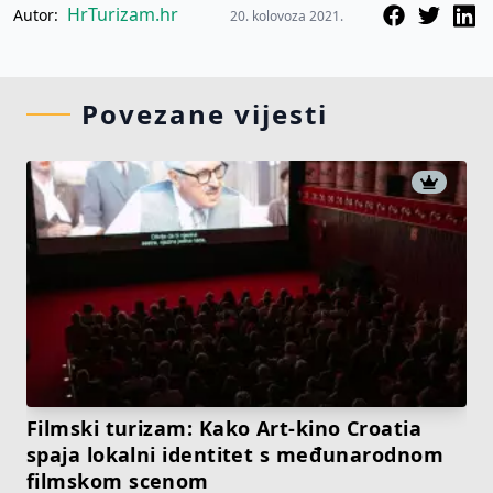
HrTurizam.hr
Autor:
20. kolovoza 2021.
Povezane vijesti
Filmski turizam: Kako Art-kino Croatia
spaja lokalni identitet s međunarodnom
filmskom scenom