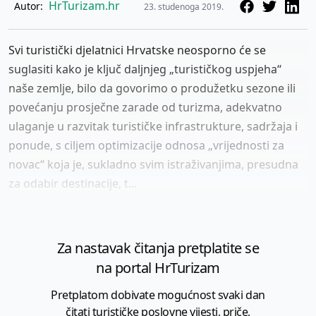
HrTurizam.hr
Autor:
23. studenoga 2019.
Svi turistički djelatnici Hrvatske neosporno će se
suglasiti kako je ključ daljnjeg „turističkog uspjeha“
naše zemlje, bilo da govorimo o produžetku sezone ili
povećanju prosječne zarade od turizma, adekvatno
ulaganje u razvitak turističke infrastrukture, sadržaja i
ponude, s ciljem optimizacije odnosa „vrijednosti za
novac“ koja je, sukladno svim istraživanjima, presudna
za odabir destinacije, t...
Za nastavak čitanja pretplatite se
na portal HrTurizam
Pretplatom dobivate mogućnost svaki dan
čitati turističke poslovne vijesti, priče,