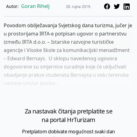
Goran Rihelj
Autor:
28. rujna 2019.
Povodom obilježavanja Svjetskog dana turizma, jučer je
u prostorijama IRTA-e potpisan ugovor o partnerstvu
između IRTA d.o.o. – Istarske razvojne turističke
agencije i Visoke škole za komunikacijski menadžment
– Edward Bernays. U sklopu navedenog ugovora
dogovorene su smjernice suradnje koje će uključivati
obavljanje prakse studenata Bernaysa u vidu terenske
nastave unutar poslov...
Za nastavak čitanja pretplatite se
na portal HrTurizam
Pretplatom dobivate mogućnost svaki dan