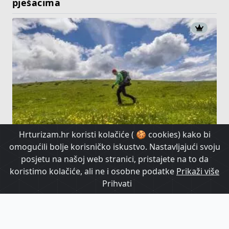
pješacima
Hrturizam.hr koristi kolačiće ( 🍪 cookies) kako bi
Vučja staza: Može li 3.500 km divljine
omogućili bolje korisničko iskustvo. Nastavljajući svoju
oživjeti zaboravljena europska sela?
posjetu na našoj web stranici, pristajete na to da
koristimo kolačiće, ali ne i osobne podatke
Prikaži više
Prihvati
HrTurizam TV