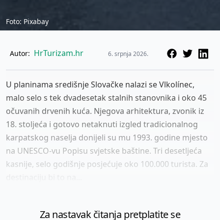
Foto: Pixabay
HrTurizam.hr
Autor:
6. srpnja 2026.
U planinama središnje Slovačke nalazi se Vlkolínec,
malo selo s tek dvadesetak stalnih stanovnika i oko 45
očuvanih drvenih kuća. Njegova arhitektura, zvonik iz
18. stoljeća i gotovo netaknuti izgled tradicionalnog
karpatskog naselja donijeli su mu 1993. godine mjesto
na UNESCO-vu Popisu svjetske baštine. Tri desetljeća
kasnije, selo godišnje posjećuje oko 100.000 turista. Za
destinaciju bi to na...
Za nastavak čitanja pretplatite se