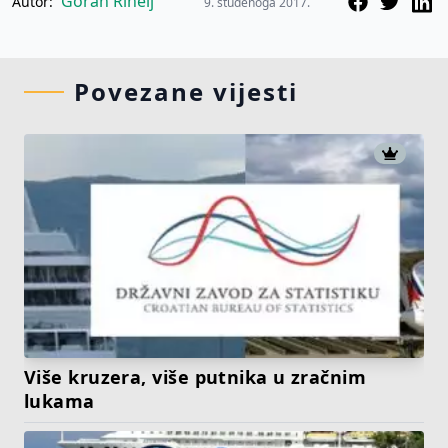
Goran Rihelj
Autor:
9. studenoga 2017.
Povezane vijesti
Više kruzera, više putnika u zračnim
lukama