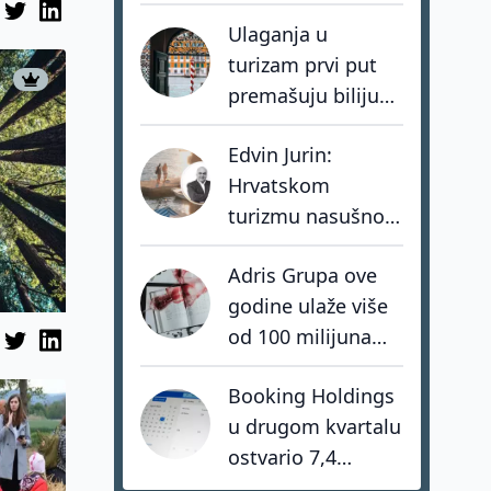
Conecta' spašava
Ulaganja u
sela kroz mit o
turizam prvi put
Don Quijoteu
premašuju bilijun
dolara: investitori
Edvin Jurin:
biraju destinacije s
Hrvatskom
dugoročnom
turizmu nasušno
vizijom
nedostaju
Adris Grupa ove
hrabrost, stav i -
godine ulaže više
akcija
od 100 milijuna
eura u turistički
Booking Holdings
portfelj
u drugom kvartalu
ostvario 7,4
milijarde dolara