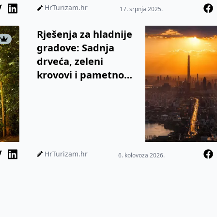
gosti mogu donirati za
HrTurizam.hr
17. srpnja 2025.
sadnju novih...
Rješenja za hladnije
gradove: Sadnja
drveća, zeleni
krovovi i pametno
hlađenje zgrada
HrTurizam.hr
6. kolovoza 2026.