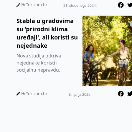
HrTurizam.hr
21. studenoga 2024.
Stabla u gradovima
su 'prirodni klima
uređaji', ali koristi su
nejednake
Nova studija otkriva
nejednake koristi i
socijalnu nepravdu.
HrTurizam.hr
8. lipnja 2026.