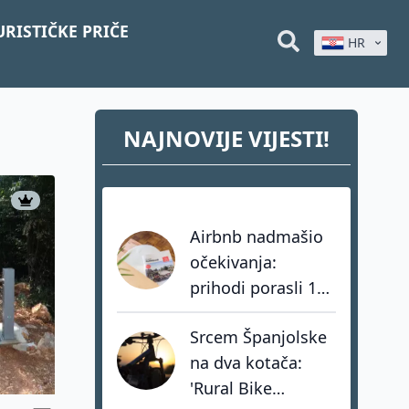
URISTIČKE PRIČE
HR
NAJNOVIJE VIJESTI!
Airbnb nadmašio
očekivanja:
prihodi porasli 17
posto, hoteli rastu
Srcem Španjolske
tri puta brže od
na dva kotača:
privatnog
'Rural Bike
smještaja