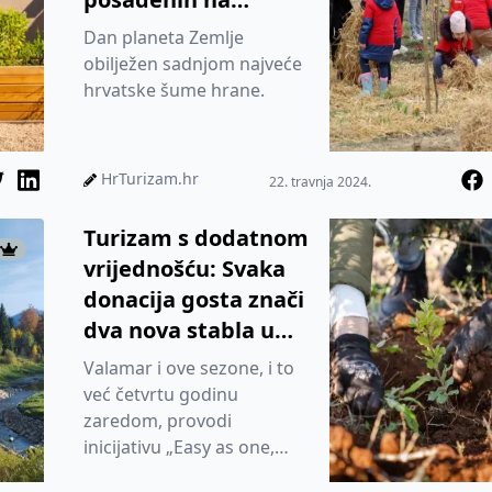
permakulturan
Dan planeta Zemlje
način
obilježen sadnjom najveće
hrvatske šume hrane.
HrTurizam.hr
22. travnja 2024.
Turizam s dodatnom
vrijednošću: Svaka
donacija gosta znači
dva nova stabla u
Hrvatskoj
Valamar i ove sezone, i to
već četvrtu godinu
zaredom, provodi
inicijativu „Easy as one,
two, tree“, u okviru koje