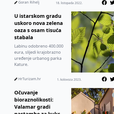
Goran Rihelj
18. listopada 2022.
U istarskom gradu
uskoro nova zelena
oaza s osam tisuća
stabala
Labinu odobreno 400.000
eura, slijedi krajobrazno
uređenje urbanog parka
Kature.
HrTurizam.hr
1. kolovoza 2023.
Očuvanje
bioraznolikosti:
Valamar gradi
nastambe za kukce,