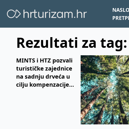
NASL
PRETP
Rezultati za tag
MINTS i HTZ pozvali
turističke zajednice
na sadnju drveća u
cilju kompenzacije
emisija CO2 iz vozila
turista