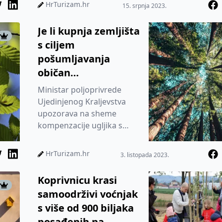
HrTurizam.hr
15. srpnja 2023.
Je li kupnja zemljišta
s ciljem
pošumljavanja
običan
greenwashing?
Ministar poljoprivrede
Ujedinjenog Kraljevstva
upozorava na sheme
kompenzacije ugljika s
ciljem greenwashinga.
HrTurizam.hr
3. listopada 2023.
Koprivnicu krasi
samoodrživi voćnjak
s više od 900 biljaka
posađenih na