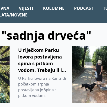
OVNA
VIJESTI
KOLUMNE
PODCAST
T
LATA/NOVINE
: "sadnja drveća"
U riječkom Parku
lovora postavljena
špina s pitkom
vodom. Trebaju li i
drugi slijediti ovaj
U Parku lovora na Kantridi
primjer?
početkom srpnja
postavljena je špina s
pitkom vodom.