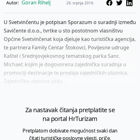
Goran Rihelj
Autor:
29. srpnja 2019.
U Svetvinčentu je potpisan Sporazum o suradnji između
Savičente d.o.o., tvrtke u sto postotnom vlasništvu
Općine Svetvinčenat koja djeluje kao turistička agencija,
te partnera Family Centar Štokovci, Povijesne udruge
Kaštel i Srednjovjekovnog tematskog parka Sanc.
Michael; kojim je dogovorena zajednička suradnja u
promociji destinacije te prodaja zajedničkih ulaznica.
Zajedničke ulaznice uklju...
Za nastavak čitanja pretplatite se
na portal HrTurizam
Pretplatom dobivate mogućnost svaki dan
čitati turističke poslovne vijesti, priče,