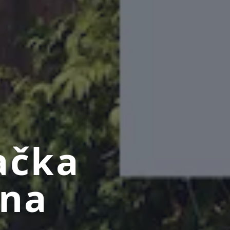
ačka
ina