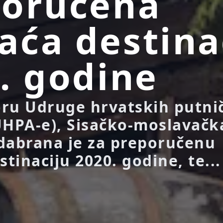
poručena
ća destina
. godine
ru Udruge hrvatskih putni
UHPA-e), Sisačko-moslavačk
dabrana je za preporučenu
tinaciju 2020. godine, te...