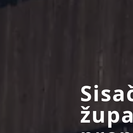
Sisa
župa