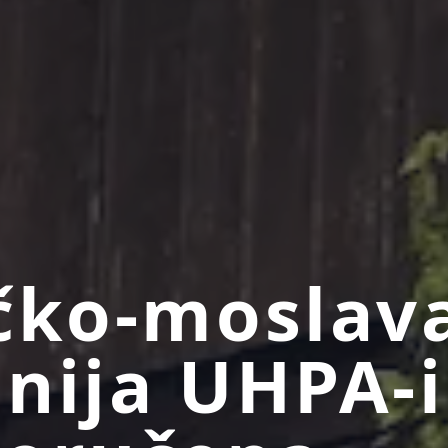
čko-moslav
nija UHPA-