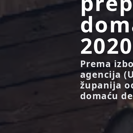
pre
doma
2020
Prema izbo
agencija (
županija o
domaću des