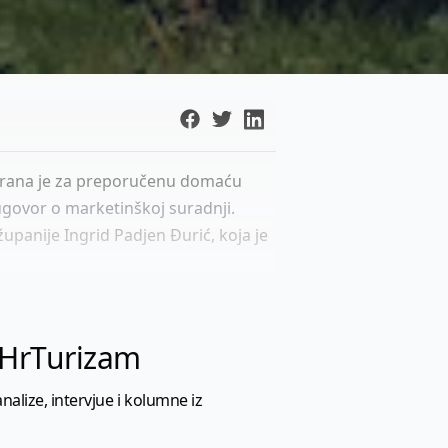
abrana je za preporučenu domaću
 ugovor o marketinškoj suradnji.
upanije Ingrid Padjen Đurić, koja je
l HrTurizam
nalize, intervjue i kolumne iz