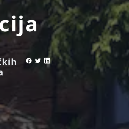
cija
čkih
a