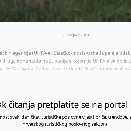
20. veljače 2020.
ičkih agencija (UHPA-e), Sisačko-moslavačka županija od
no druga kontinentalna županija s kojom je UHPA-a sklopila
a UHPA-e Ivana Maltar i direktorica TZ Sisačko-moslavačke ž
k čitanja pretplatite se na porta
 svaki dan čitati turističke poslovne vijesti, priče, trendove, a
hrvatskog turističkog poslovnog sektora.