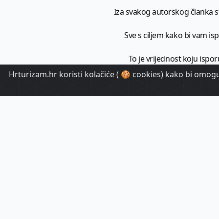
Iza svakog autorskog članka sto
Sve s ciljem kako bi vam ispo
To je vrijednost koju ispor
Hrturizam.hr koristi kolačiće ( 🍪 cookies) kako bi omoguć
HrTuri
Pr