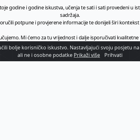
je godine i godine iskustva, učenja te sati i sati provedeni u istr
sadržaja.
ručili potpune i provjerene informacije te donijeli širi kontekst t
učujemo. Mi ćemo za tu vrijednost i dalje isporučivati kvalitetne
minimalno
1728 članaka godišnje
.
ili bolje korisničko iskustvo. Nastavljajući svoju posjetu na 
ali ne i osobne podatke
Prikaži više
Prihvati
zam - vaš izvor informacija iz poslovnog svijeta hrvatskog t
etplatite se na sadržaj vodećeg turističkog b2b medija u Hrvatsk
Započni s
pretplatom
Već imate korisnički račun?
Prijavi se