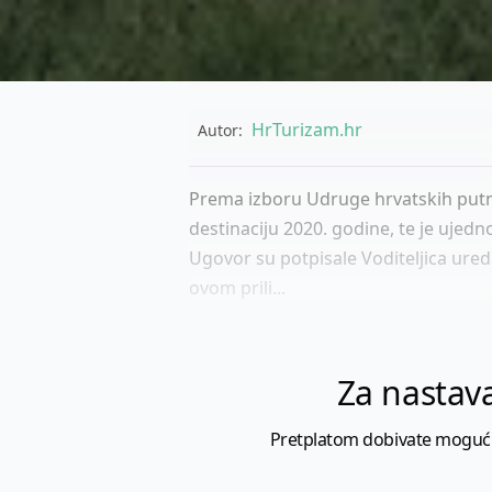
HrTurizam.hr
Autor:
Prema izboru Udruge hrvatskih putn
destinaciju 2020. godine, te je ujed
Ugovor su potpisale Voditeljica ured
ovom prili...
Za nastava
Pretplatom dobivate mogućnost