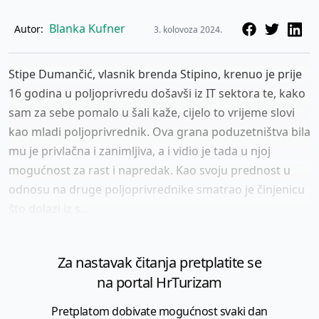
Blanka Kufner
Autor:
3. kolovoza 2024.
Stipe Dumančić, vlasnik brenda Stipino, krenuo je prije
16 godina u poljoprivredu došavši iz IT sektora te, kako
sam za sebe pomalo u šali kaže, cijelo to vrijeme slovi
kao mladi poljoprivrednik. Ova grana poduzetništva bila
mu je privlačna i zanimljiva, a i vidio je tada u njoj
mogućnost za rast i napredak. Kao svoju prednost u
odnosu na druge poljoprivrednike smatrao je činjenicu
što dolazi iz s...
Za nastavak čitanja pretplatite se
na portal HrTurizam
Pretplatom dobivate mogućnost svaki dan