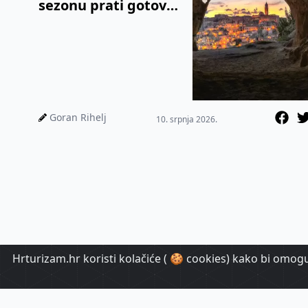
sezonu prati gotovo
u stvarnom
vremenu
Goran Rihelj
10. srpnja 2026.
Hrturizam.hr koristi kolačiće ( 🍪 cookies) kako bi omoguć