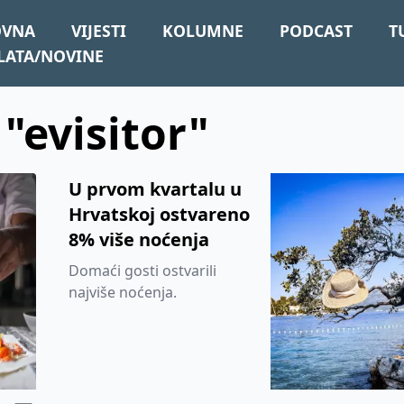
OVNA
VIJESTI
KOLUMNE
PODCAST
T
LATA/NOVINE
 "evisitor"
U prvom kvartalu u
Hrvatskoj ostvareno
8% više noćenja
Domaći gosti ostvarili
najviše noćenja.