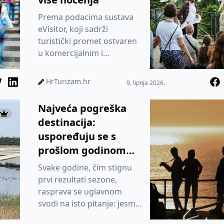
Prema podacima sustava
eVisitor, koji sadrži
turistički promet ostvaren
u komercijalnim i
nekomercijalnim objektima
te nautičkom charteru
HrTurizam.hr
9. lipnja 2026.
(sustav eCre...
Najveća pogreška
destinacija:
uspoređuju se s
prošlom godinom
umjesto s
Svake godine, čim stignu
konkurencijom
prvi rezultati sezone,
rasprava se uglavnom
svodi na isto pitanje: jesmo
li bolji nego lani? Ako su