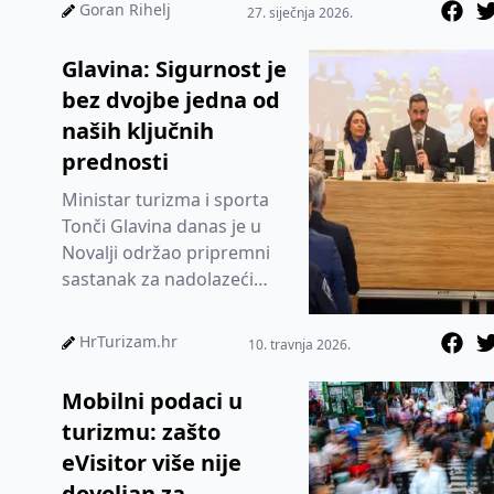
iza kulisa svake kuhinje i
Goran Rihelj
27. siječnja 2026.
svako...
Glavina: Sigurnost je
bez dvojbe jedna od
naših ključnih
prednosti
Ministar turizma i sporta
Tonči Glavina danas je u
Novalji održao pripremni
sastanak za nadolazeći
glavni dio turističke
godine, na kojem su
HrTurizam.hr
10. travnja 2026.
sudjelova...
Mobilni podaci u
turizmu: zašto
eVisitor više nije
dovoljan za