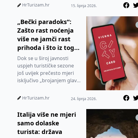
HrTurizam.hr
15. lipnja 2026.
„Bečki paradoks“:
Zašto rast noćenja
više ne jamči rast
prihoda i što iz toga
mora naučiti
Dok se u široj javnosti
Hrvatska?
uspjeh turističke sezone
još uvijek prečesto mjeri
isključivo „brojanjem glava“
i postotcima rasta noćenja,
najnoviji podaci T...
HrTurizam.hr
24. lipnja 2026.
Italija više ne mjeri
samo dolaske
turista: država