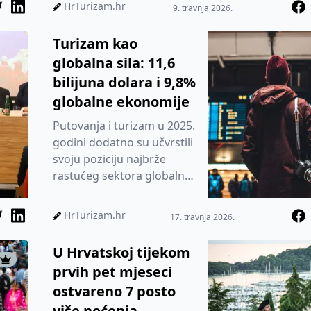
HrTurizam.hr
9. travnja 2026.
Turizam kao
globalna sila: 11,6
bilijuna dolara i 9,8%
globalne ekonomije
Putovanja i turizam u 2025.
godini dodatno su učvrstili
svoju poziciju najbrže
rastućeg sektora globalne
ekonomije. Najnoviji podaci
World Travel &...
HrTurizam.hr
17. travnja 2026.
U Hrvatskoj tijekom
prvih pet mjeseci
ostvareno 7 posto
više noćenja