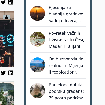
eura u turistički
Rješenja za
portfelj
hladnije gradove:
Sadnja drveća,
zeleni krovovi i
Povratak važnih
pametno hlađenje
tržišta: rastu Česi,
zgrada
Mađari i Talijani
Od buzzworda do
realnosti: Mijenja
li "coolcation"
stvarno turističku
Barcelona dobila
kartu Europe?
podršku građana:
75 posto podržava
zabranu turističkih