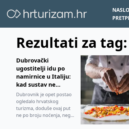
NASL
PRETP
Rezultati za tag:
Dubrovački
ugostitelji idu po
namirnice u Italiju:
kad sustav ne
postoji, uvoz postaje
Dubrovnik je opet postao
jedina opcija
ogledalo hrvatskog
turizma, doduše ovaj put
ne po broju noćenja, nego
po onome što se događa