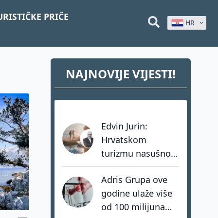
URISTIČKE PRIČE
HR
NAJNOVIJE VIJESTI!
Edvin Jurin:
Hrvatskom
turizmu nasušno
nedostaju
Adris Grupa ove
hrabrost, stav i -
godine ulaže više
akcija
od 100 milijuna