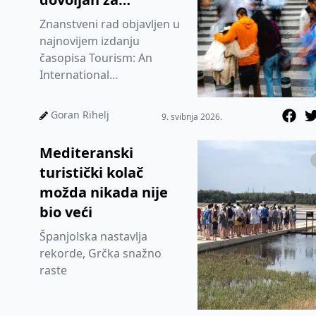
upravljanje
Znanstveni rad objavljen u
destinacijama
najnovijem izdanju
časopisa Tourism: An
International
Interdisciplinary Journal
pokazuje kako se domaći
Goran Rihelj
9. svibnja 2026.
turistički tokovi m...
Mediteranski
turistički kolač
možda nikada nije
bio veći
Španjolska nastavlja
rekorde, Grčka snažno
raste