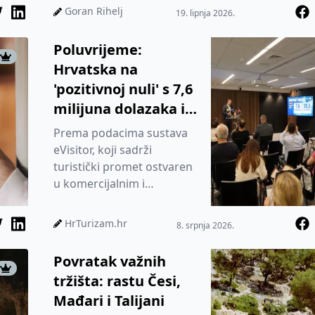
dolasci i noćenja u plusu...
Goran Rihelj
19. lipnja 2026.
Poluvrijeme:
Hrvatska na
'pozitivnoj nuli' s 7,6
milijuna dolazaka i
29,5 milijuna
Prema podacima sustava
noćenja
eVisitor, koji sadrži
turistički promet ostvaren
u komercijalnim i
nekomercijalnim objektima
te nautičkom charteru
HrTurizam.hr
8. srpnja 2026.
(sustav eCre...
Povratak važnih
tržišta: rastu Česi,
Mađari i Talijani