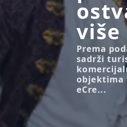
ostv
više
Prema poda
sadrži tur
komercijal
objektima 
eCre...