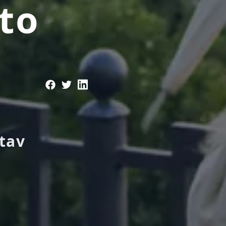
to
tav