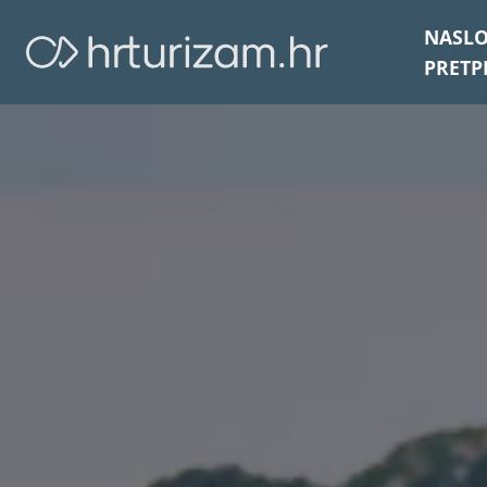
NASL
PRETP