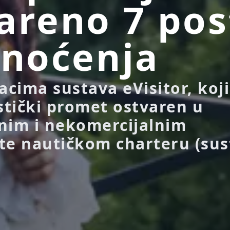
areno 7 pos
 noćenja
cima sustava eVisitor, koji
istički promet ostvaren u
nim i nekomercijalnim
te nautičkom charteru (sus