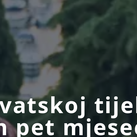
vatskoj tij
h pet mjese