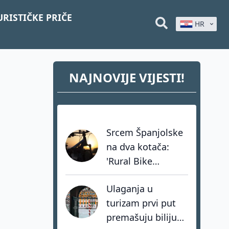
URISTIČKE PRIČE
HR
NAJNOVIJE VIJESTI!
Srcem Španjolske
na dva kotača:
'Rural Bike
Conecta' spašava
Ulaganja u
sela kroz mit o
turizam prvi put
Don Quijoteu
premašuju bilijun