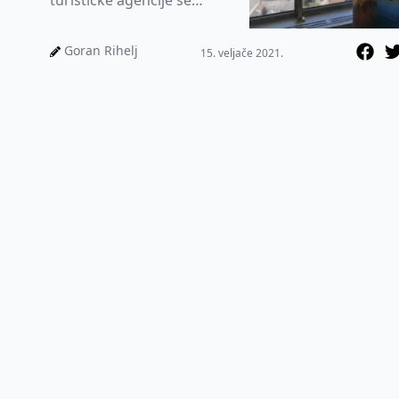
turističke agencije se
nalaze u daleko najtežoj
situaciji od svih djelatnosti.
Goran Rihelj
15. veljače 2021.
Ist...