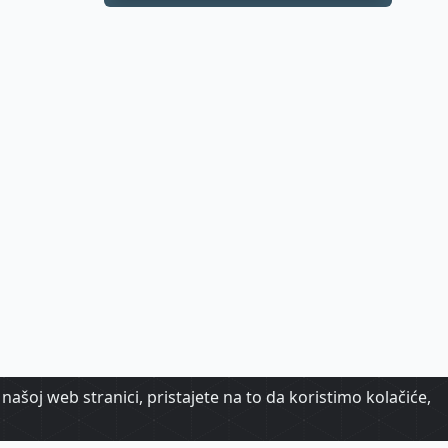
pametno hlađenje
zgrada
našoj web stranici, pristajete na to da koristimo kolačiće,