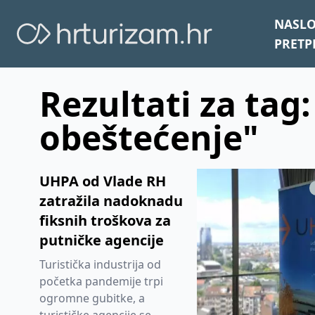
NASL
PRETP
Rezultati za tag:
obeštećenje"
UHPA od Vlade RH
zatražila nadoknadu
fiksnih troškova za
putničke agencije
Turistička industrija od
početka pandemije trpi
ogromne gubitke, a