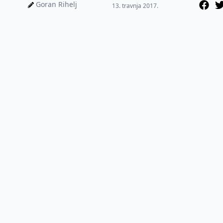
od 1750. godine, od sada
Goran Rihelj
13. travnja 2017.
su...