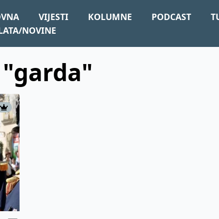
OVNA
VIJESTI
KOLUMNE
PODCAST
T
LATA/NOVINE
: "garda"