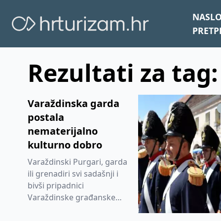
NASL
PRETP
Rezultati za tag
Varaždinska garda
postala
nematerijalno
kulturno dobro
Varaždinski Purgari, garda
ili grenadiri svi sadašnji i
bivši pripadnici
Varaždinske građanske
garde Purgara koja djeluju