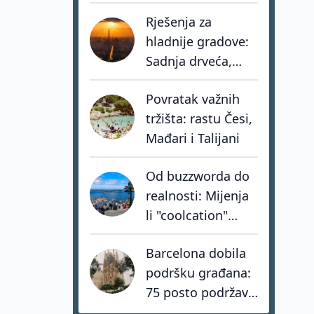
eura u turistički
Rješenja za
portfelj
hladnije gradove:
Sadnja drveća,
zeleni krovovi i
Povratak važnih
pametno hlađenje
tržišta: rastu Česi,
zgrada
Mađari i Talijani
Od buzzworda do
realnosti: Mijenja
li "coolcation"
stvarno turističku
Barcelona dobila
kartu Europe?
podršku građana:
75 posto podržava
zabranu turističkih