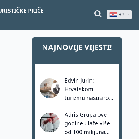
URISTIČKE PRIČE
HR
NAJNOVIJE VIJESTI!
Edvin Jurin:
Hrvatskom
turizmu nasušno
nedostaju
Adris Grupa ove
hrabrost, stav i -
godine ulaže više
akcija
od 100 milijuna