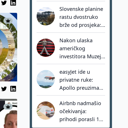
Kazne za kršenje
Slovenske planine
zakona i do 73.000
rastu dvostruko
eura
brže od prosjeka:
coolcation je
Nakon ulaska
samo dio priče
američkog
investitora Muzej
Iluzija ubrzava
easyJet ide u
razvoj vlastite
privatne ruke:
mreže muzeja
Apollo preuzima
jednog od
Airbnb nadmašio
najvećih europskih
očekivanja:
low-cost
prihodi porasli 17
prijevoznika
posto, hoteli rastu