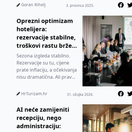
20...
Goran Rihelj
3. prosinca 2025.
Oprezni optimizam
hotelijera:
rezervacije stabilne,
troškovi rastu brže
od prihoda
Sezona izgleda stabilno.
Rezervacije su tu, cijene
prate inflaciju, a očekivanja
nisu dramatična. Ali prava
priča nije u potražnji. Treću
godinu zared...
HrTurizam.hr
31. ožujka 2026.
AI neće zamijeniti
recepciju, nego
administraciju: