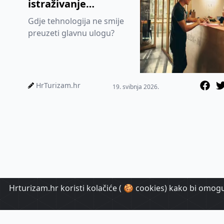
istraživanje
pokazuje gdje
Gdje tehnologija ne smije
hotelijeri povlače
preuzeti glavnu ulogu?
granicu
HrTurizam.hr
19. svibnja 2026.
Hrturizam.hr koristi kolačiće ( 🍪 cookies) kako bi omoguć