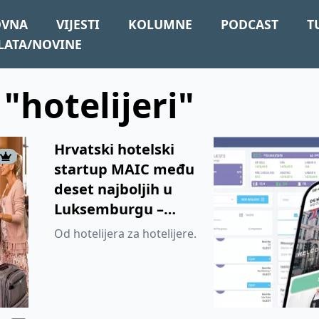
OVNA
VIJESTI
KOLUMNE
PODCAST
T
LATA/NOVINE
 "hotelijeri"
Hrvatski hotelski
startup MAIC među
deset najboljih u
Luksemburgu –
korak bliže svjetskoj
Od hotelijera za hotelijere.
startup eliti