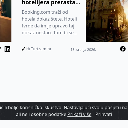
hotelijera prerastao
pitanje parity
Booking.com traži od
klauzula
hotela dokaz štete. Hoteli
tvrde da im je upravo taj
dokaz nestao. Tom bi se
rečenicom možda najbolje
mogla opisati trenutačna
HrTurizam.hr
18. srpnja 2026.
fa...
ili bolje korisničko iskustvo. Nastavljajući svoju posjetu na 
ali ne i osobne podatke
Prikaži više
Prihvati