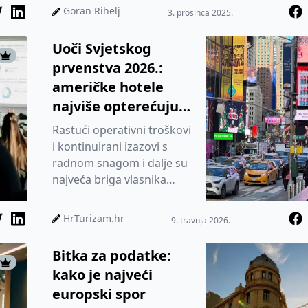
hotelskom smještaj...
Goran Rihelj
3. prosinca 2025.
Uoči Svjetskog
prvenstva 2026.:
američke hotele
najviše opterećuju
troškovi i radna
Rastući operativni troškovi
snaga
i kontinuirani izazovi s
radnom snagom i dalje su
najveća briga vlasnika
američkih hotela diljem
zemlje, iako većina očeku...
HrTurizam.hr
9. travnja 2026.
Bitka za podatke:
kako je najveći
europski spor