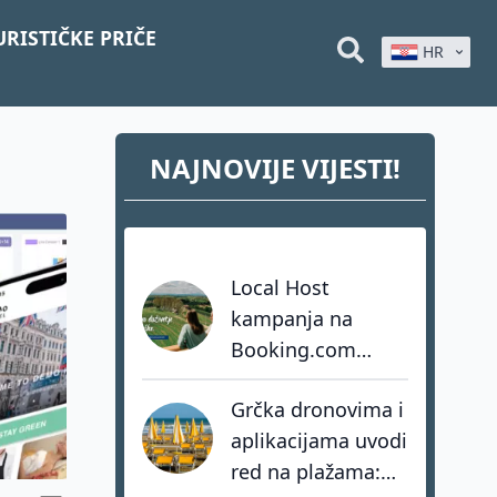
URISTIČKE PRIČE
HR
NAJNOVIJE VIJESTI!
Local Host
kampanja na
Booking.com
ostvarila više od
Grčka dronovima i
osam milijuna
aplikacijama uvodi
impresija
red na plažama: