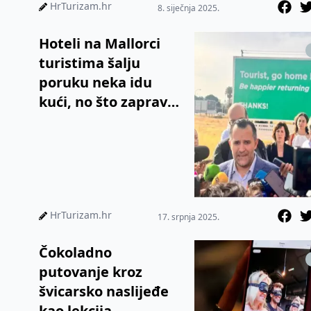
HrTurizam.hr
8. siječnja 2025.
Hoteli na Mallorci
turistima šalju
poruku neka idu
kući, no što zapravo
stoji iza toga?
HrTurizam.hr
17. srpnja 2025.
Čokoladno
putovanje kroz
švicarsko naslijeđe
kao lekcija