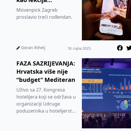
hrvatskom turizmu
Mövenpick Zagreb
proslavio treći rođendan.
Goran Rihelj
18. rujna 2025.
FAZA SAZRIJEVANJA:
Hrvatska više nije
“budget" Mediteran
Uživo sa 27.⁠ ⁠Kongresa
hotelijera koji se održava u
organizaciji Udruge
poduzetnika u hotelijerstvu
Hrvatske (UPUHH)
od održati 03. i 04. prosinca