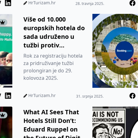
HrTurizam.hr
28. travnja 2025.
Više od 10.000
europskih hotela do
sada udruženo u
tužbi protiv
Booking.coma
Rok za registraciju hotela
za pridruživanje tužbi
prolongiran je do 29.
kolovoza 2025.
HrTurizam.hr
31. srpnja 2025.
What AI Sees That
Hotels Still Don’t:
Eduard Ruppel on
the Future of Digital