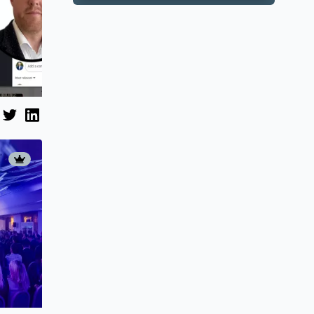
tri puta brže od
privatnog
smještaja