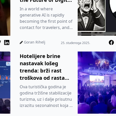
Visibility in
In a world where
Hospitality
generative AI is rapidly
becoming the first point of
contact for travelers, and
tools such as ChatGPT,
Gemini, Perplexity and new
Goran Rihelj
25. studenoga 2025.
AI...
Hotelijere brine
nastavak lošeg
trenda: brži rast
troškova od rasta
prihoda
Ova turistička godina je
godina tržišne stabilizacije
turizma, uz i dalje prisutnu
izrazitu sezonalnost koja je
najmanje izražena u