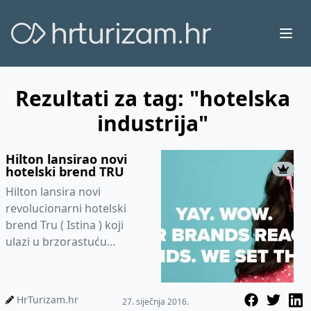
Ope
Rezultati za tag: "hotelska
industrija"
Hilton lansirao novi
hotelski brend TRU
Hilton lansira novi
revolucionarni hotelski
brend Tru ( Istina ) koji
ulazi u brzorastuću
midscale kategoriju hotela
čime žele privući mlade
turiste „...
HrTurizam.hr
27. siječnja 2016.