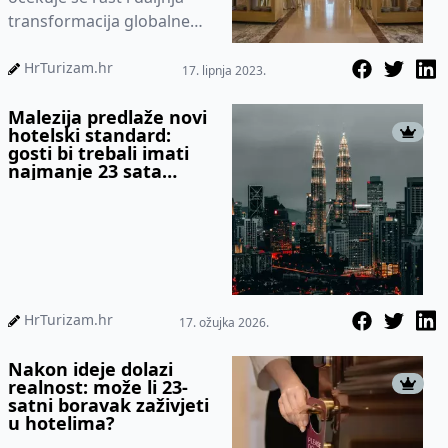
transformacija globalne
luksuzne hotelske i
ugostiteljske industrije
HrTurizam.hr
17. lipnja 2023.
Malezija predlaže novi
hotelski standard:
gosti bi trebali imati
najmanje 23 sata
boravka
HrTurizam.hr
17. ožujka 2026.
Nakon ideje dolazi
realnost: može li 23-
satni boravak zaživjeti
u hotelima?