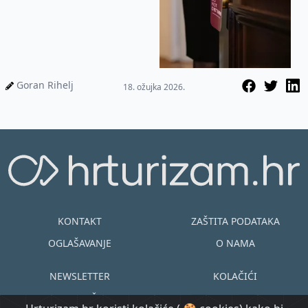
Goran Rihelj
18. ožujka 2026.
KONTAKT
ZAŠTITA PODATAKA
OGLAŠAVANJE
O NAMA
NEWSLETTER
KOLAČIĆI
UVJETI KORIŠTENJA
EN
HR