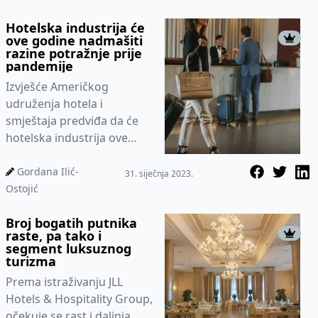
Hotelska industrija će
ove godine nadmašiti
razine potražnje prije
pandemije
Izvješće Američkog
udruženja hotela i
smještaja predviđa da će
hotelska industrija ove
godine.nadmašiti razine
potražnje od prije
Gordana Ilić-
31. siječnja 2023.
pandemije
Ostojić
Broj bogatih putnika
raste, pa tako i
segment luksuznog
turizma
Prema istraživanju JLL
Hotels & Hospitality Group,
očekuje se rast i daljnja