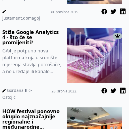
turističkom i putničkom
sektoru za 2020. godinu. I...
30. prosinca 2019.
justament.domagoj
Stiže Google Analytics
4 - što će se
promijeniti?
GA4 je potpuno nova
platforma koja u središte
mjerenja stavlja potrošače,
a ne uređaje ili kanale
kojima se koriste.
Gordana Ilić-
28. srpnja 2022.
Ostojić
HOW festival ponovno
okupio najznačajnije
regionalne i
međunarodne