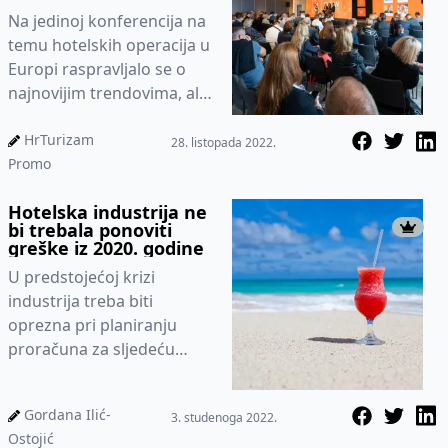
hotelijere
Na jedinoj konferencija na
temu hotelskih operacija u
Europi raspravljalo se o
najnovijim trendovima, ali i
izazovima te primjerima
dobrih praksi u hotelskim
HrTurizam
28. listopada 2022.
operacijama
Promo
Hotelska industrija ne
bi trebala ponoviti
greške iz 2020. godine
U predstojećoj krizi
industrija treba biti
oprezna pri planiranju
proračuna za sljedeću
godinu i izbjeći rezove koji
bi se ponovo odrazili na
Gordana Ilić-
3. studenoga 2022.
osoblje.
Ostojić