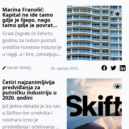
Marina Franolić:
Kapital ne ide tamo
gdje je lijepo, nego
tamo gdje je povrat
investicije najizgledniji
Grad Zagreb će četvrtu
godinu za redom postati
središte hotelske industrije
u regiji, a i šire, zahvaljujući
Adria Hotel Forumu –
stručnoj konfe...
Goran Rihelj
30. siječnja 2016.
Četiri najzanimljivija
predviđanja za
putničku industriju u
2020. godini
Još jedna dekada je iza nas,
a Skiftov tim urednika i
novinara iznio je
predviđanja i očekivanja u