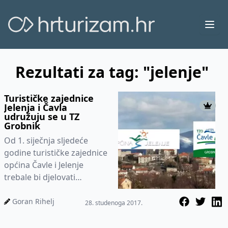
Ope
Rezultati za tag: "jelenje"
Turističke zajednice
Jelenja i Čavla
udružuju se u TZ
Grobnik
Od 1. siječnja sljedeće
godine turističke zajednice
općina Čavle i Jelenje
trebale bi djelovati
zajedno, pod nazivom
Turistička zajednica
Goran Rihelj
28. studenoga 2017.
Grobnik. Pri...