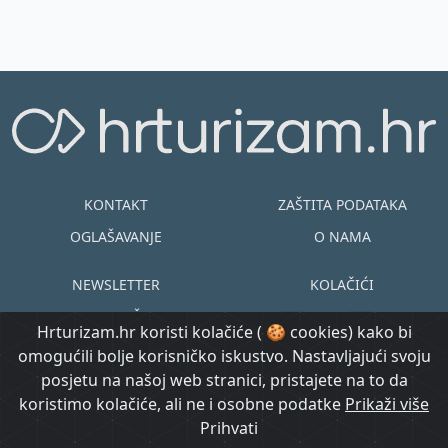
KONTAKT
ZAŠTITA PODATAKA
OGLAŠAVANJE
O NAMA
NEWSLETTER
KOLAČIĆI
UVJETI KORIŠTENJA
EN
HR
Hrturizam.hr koristi kolačiće ( 🍪 cookies) kako bi
omogućili bolje korisničko iskustvo. Nastavljajući svoju
© Copyright
posjetu na našoj web stranici, pristajete na to da
@ Created by
Prijavi se
2015.-2026.
koristimo kolačiće, ali ne i osobne podatke
Morgan Code
Prikaži više
Hrturizam.hr
Prihvati