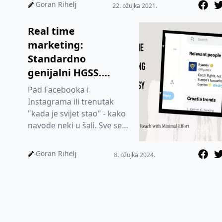
Sada donosim...
Goran Rihelj
22. ožujka 2021.
Real time
marketing:
Standardno
genijalni HGSS.
Ryanair također nije
Pad Facebooka i
propustio priliku
Instagrama ili trenutak
javiti se s jasnom
"kada je svijet stao" - kako
navode neki u šali. Sve se
porukom
danas vrti oko društvenih
mreža, koliko god to bilo
Goran Rihelj
8. ožujka 2024.
do...