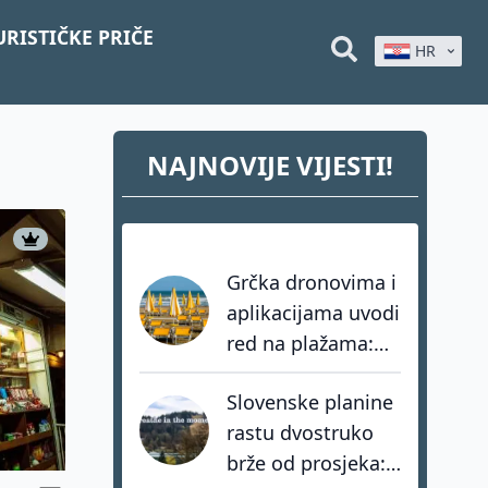
URISTIČKE PRIČE
HR
NAJNOVIJE VIJESTI!
Grčka dronovima i
aplikacijama uvodi
red na plažama:
Kazne za kršenje
Slovenske planine
zakona i do 73.000
rastu dvostruko
eura
brže od prosjeka: