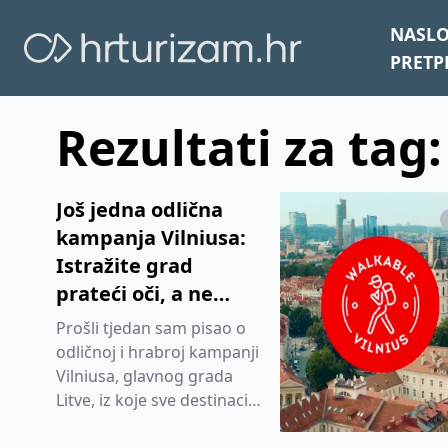
NASL
PRETP
Rezultati za tag
Još jedna odlična
kampanja Vilniusa:
Istražite grad
prateći oči, a ne
navigaciju
Prošli tjedan sam pisao o
odličnoj i hrabroj kampanji
Vilniusa, glavnog grada
Litve, iz koje sve destinacije
mogu jako puno naučiti.