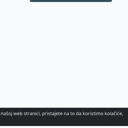
sela kroz mit o
Don Quijoteu
našoj web stranici, pristajete na to da koristimo kolačiće,