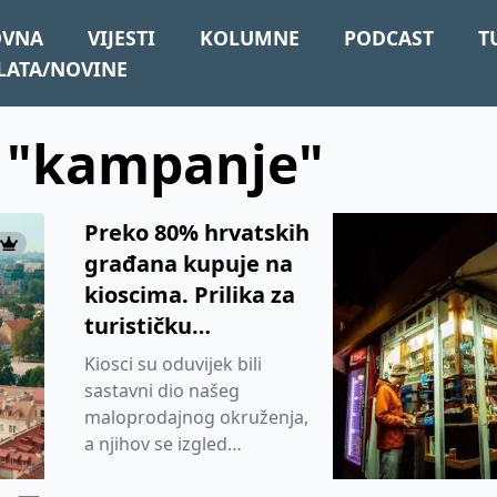
OVNA
VIJESTI
KOLUMNE
PODCAST
T
LATA/NOVINE
: "kampanje"
Preko 80% hrvatskih
građana kupuje na
kioscima. Prilika za
turističku
promociju?
Kiosci su oduvijek bili
sastavni dio našeg
maloprodajnog okruženja,
a njihov se izgled
konstantno mijenjao i