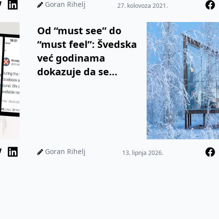
evoluirao, što je pratilo i
Goran Rihelj
27. kolovoza 2021.
širenje asor...
Od “must see” do
“must feel”: Švedska
već godinama
dokazuje da se
destinacije ne
razlikuju
atrakcijama, nego
identitetom
Goran Rihelj
13. lipnja 2026.