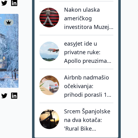
coolcation je
Nakon ulaska
samo dio priče
američkog
investitora Muzej
Iluzija ubrzava
easyJet ide u
razvoj vlastite
privatne ruke:
mreže muzeja
Apollo preuzima
jednog od
Airbnb nadmašio
najvećih europskih
očekivanja:
low-cost
prihodi porasli 17
prijevoznika
posto, hoteli rastu
Srcem Španjolske
tri puta brže od
na dva kotača:
privatnog
'Rural Bike
smještaja
Conecta' spašava