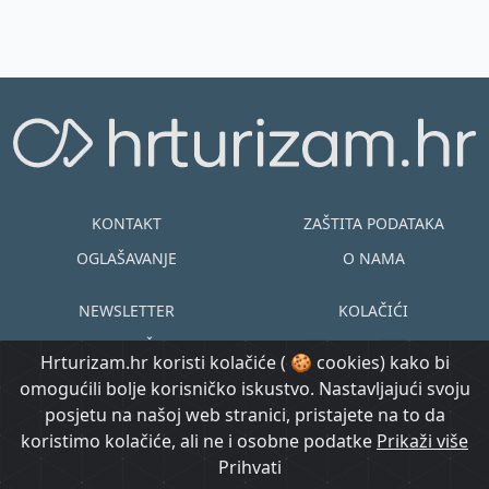
nekoliko dana...
KONTAKT
ZAŠTITA PODATAKA
OGLAŠAVANJE
O NAMA
NEWSLETTER
KOLAČIĆI
UVJETI KORIŠTENJA
EN
HR
Hrturizam.hr koristi kolačiće ( 🍪 cookies) kako bi
omogućili bolje korisničko iskustvo. Nastavljajući svoju
© Copyright
posjetu na našoj web stranici, pristajete na to da
@ Created by
Prijavi se
2015.-2026.
koristimo kolačiće, ali ne i osobne podatke
Morgan Code
Prikaži više
Hrturizam.hr
Prihvati