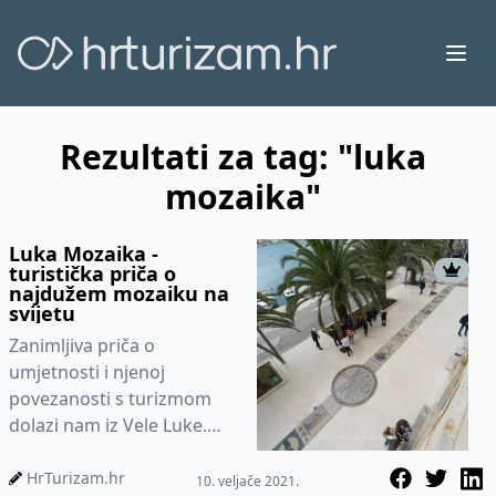
Ope
Rezultati za tag: "luka
mozaika"
Luka Mozaika -
turistička priča o
najdužem mozaiku na
svijetu
Zanimljiva priča o
umjetnosti i njenoj
povezanosti s turizmom
dolazi nam iz Vele Luke.
Priča ima ime i zove se
Luka Mozaika. Prije
HrTurizam.hr
10. veljače 2021.