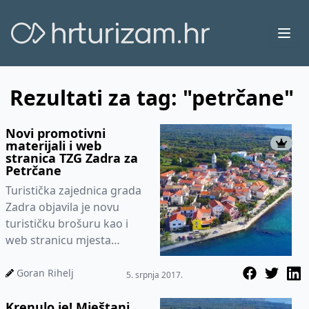
Ope
Rezultati za tag: "petrčane"
Novi promotivni
materijali i web
stranica TZG Zadra za
Petrčane
Turistička zajednica grada
Zadra objavila je novu
turističku brošuru kao i
web stranicu mjesta
Petrčane
www.petrcane.zadar.travel. Osim
Goran Rihelj
5. srpnja 2017.
same brošure,...
Krenulo je! Mještani