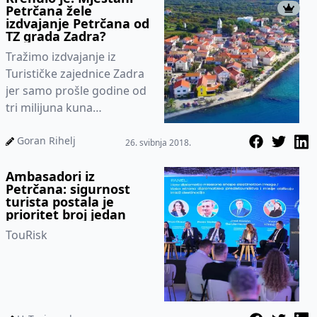
Petrčana žele
izdvajanje Petrčana od
TZ grada Zadra?
Tražimo izdvajanje iz
Turističke zajednice Zadra
jer samo prošle godine od
tri milijuna kuna
prikupljenih od naše
članarine i boravišne
Goran Rihelj
26. svibnja 2018.
pristojbe u Pe...
Ambasadori iz
Petrčana: sigurnost
turista postala je
prioritet broj jedan
TouRisk