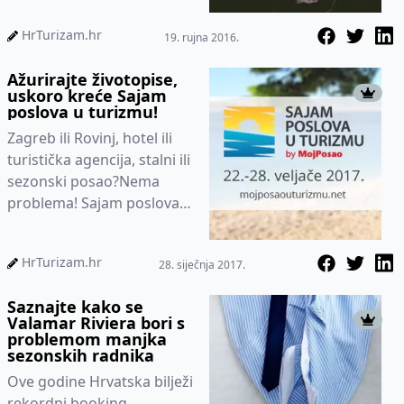
Do 21. rujna otvoreni su
HrTurizam.hr
19. rujna 2016.
na...
Ažurirajte životopise,
uskoro kreće Sajam
poslova u turizmu!
Zagreb ili Rovinj, hotel ili
turistička agencija, stalni ili
sezonski posao?Nema
problema! Sajam poslova u
turizmu okuplja najbolju
ponudu poslova u t...
HrTurizam.hr
28. siječnja 2017.
Saznajte kako se
Valamar Riviera bori s
problemom manjka
sezonskih radnika
Ove godine Hrvatska bilježi
rekordni booking,