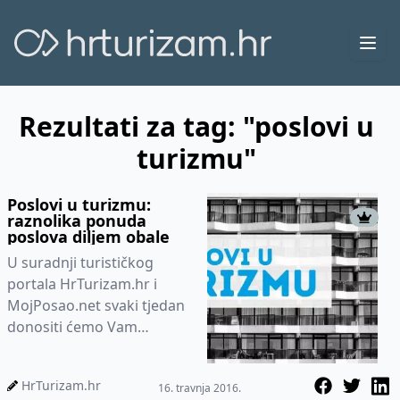
Ope
Rezultati za tag: "poslovi u
turizmu"
Poslovi u turizmu:
raznolika ponuda
poslova diljem obale
U suradnji turističkog
portala HrTurizam.hr i
MojPosao.net svaki tjedan
donositi ćemo Vam
zanimljivu ponudu poslova
u turizmu, priče s
HrTurizam.hr
16. travnja 2016.
istaknutim pos...