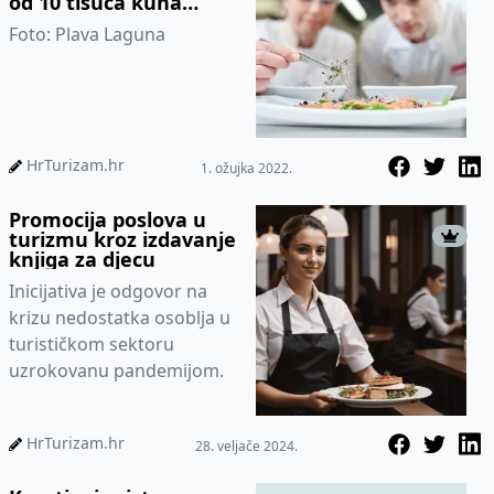
od 10 tisuća kuna
dodatnih nagrada
Foto: Plava Laguna
HrTurizam.hr
1. ožujka 2022.
Promocija poslova u
turizmu kroz izdavanje
knjiga za djecu
Inicijativa je odgovor na
krizu nedostatka osoblja u
turističkom sektoru
uzrokovanu pandemijom.
HrTurizam.hr
28. veljače 2024.