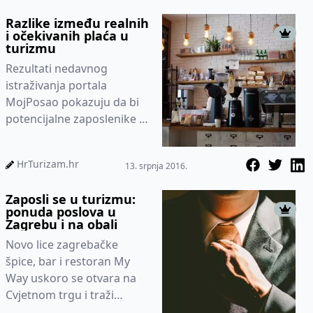
Razlike između realnih
i očekivanih plaća u
turizmu
Rezultati nedavnog
istraživanja portala
MojPosao pokazuju da bi
potencijalne zaposlenike u
turizmu od rada mogla
odgovoriti, između
HrTurizam.hr
13. srpnja 2016.
ostalog, niska pla...
Zaposli se u turizmu:
ponuda poslova u
Zagrebu i na obali
Novo lice zagrebačke
špice, bar i restoran My
Way uskoro se otvara na
Cvjetnom trgu i traži
djelatnike različitog profila.