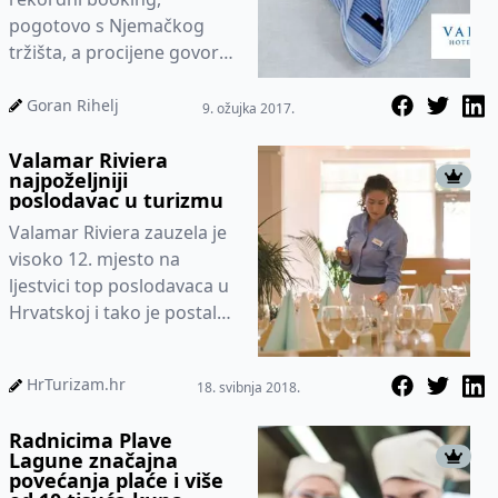
pogotovo s Njemačkog
tržišta, a procijene govore
kako u turizmu nedostaje
15-20 posto sezonskih
Goran Rihelj
9. ožujka 2017.
radnika....
Valamar Riviera
najpoželjniji
poslodavac u turizmu
Valamar Riviera zauzela je
visoko 12. mjesto na
ljestvici top poslodavaca u
Hrvatskoj i tako je postala
jedina turistička kompanija
koja se našla u pr...
HrTurizam.hr
18. svibnja 2018.
Radnicima Plave
Lagune značajna
povećanja plaće i više