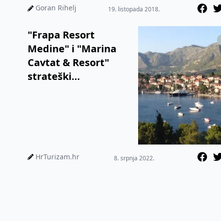
funkcionaln...
Goran Rihelj
19. listopada 2018.
"Frapa Resort
Medine" i "Marina
Cavtat & Resort"
strateški
investicijski projekti
RH
HrTurizam.hr
8. srpnja 2022.