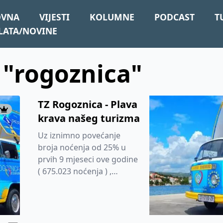
OVNA
VIJESTI
KOLUMNE
PODCAST
T
LATA/NOVINE
: "rogoznica"
TZ Rogoznica - Plava
krava našeg turizma
Uz iznimno povećanje
broja noćenja od 25% u
prvih 9 mjeseci ove godine
( 675.023 noćenja ) ,
proglašenje Marine Frapa
najboljom na Jadranu u
Rogoznici...