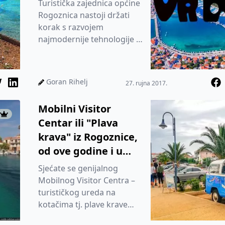
Turistička zajednica općine
Rogoznica nastoji držati
korak s razvojem
najmodernije tehnologije u
svakom pogledu, pa tako i
u slučaju promocije
destina...
Goran Rihelj
27. rujna 2017.
Mobilni Visitor
Centar ili "Plava
krava" iz Rogoznice,
od ove godine i u
Šibeniku
Sjećate se genijalnog
Mobilnog Visitor Centra –
turističkog ureda na
kotačima tj. plave krave
našeg turizma iz