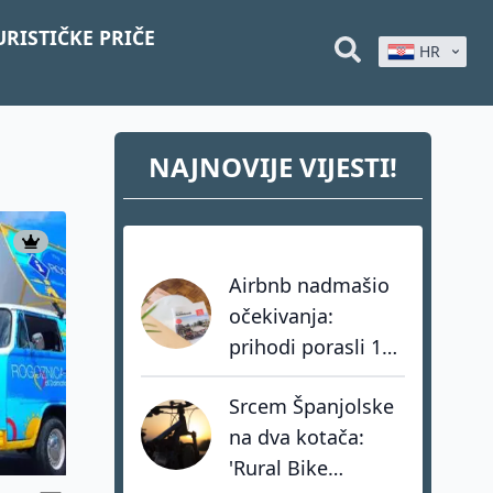
URISTIČKE PRIČE
HR
NAJNOVIJE VIJESTI!
Airbnb nadmašio
očekivanja:
prihodi porasli 17
posto, hoteli rastu
Srcem Španjolske
tri puta brže od
na dva kotača:
privatnog
'Rural Bike
smještaja