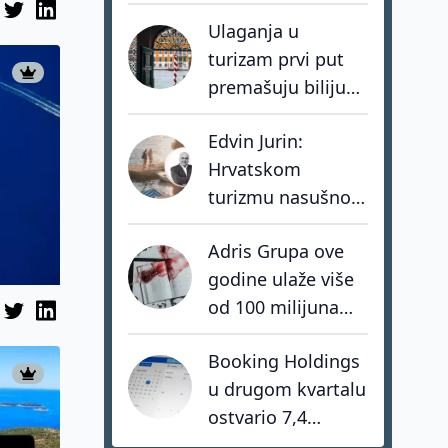
Conecta' spašava
Ulaganja u
sela kroz mit o
turizam prvi put
Don Quijoteu
premašuju bilijun
dolara: investitori
Edvin Jurin:
biraju destinacije s
Hrvatskom
dugoročnom
turizmu nasušno
vizijom
nedostaju
Adris Grupa ove
hrabrost, stav i -
godine ulaže više
akcija
od 100 milijuna
eura u turistički
Booking Holdings
portfelj
u drugom kvartalu
ostvario 7,4
milijarde dolara