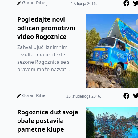
tamo gdje su gosti, a ne
Goran Rihelj
17. lipnja 2016.
gosti...
Pogledajte novi
odličan promotivni
video Rogoznice
Zahvaljujući iznimnim
rezultatima protekle
sezone Rogoznica se s
pravom može nazvati
hitom dalmatinskog i
hrvatskog turizma. Kao
zamah odličinim rezul...
Goran Rihelj
25. studenoga 2016.
Rogoznica duž svoje
obale postavila
pametne klupe