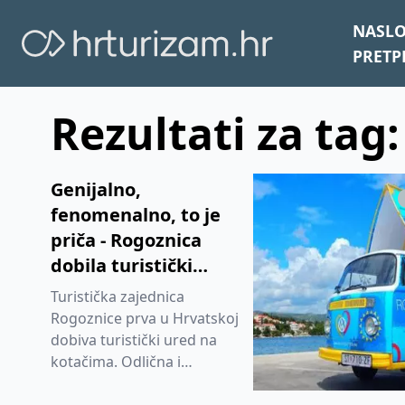
NASL
PRETP
Rezultati za tag
Genijalno,
fenomenalno, to je
priča - Rogoznica
dobila turistički
ured na kotačima
Turistička zajednica
Rogoznice prva u Hrvatskoj
dobiva turistički ured na
kotačima. Odlična i
genijalna ideja koja ide