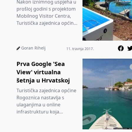
Nakon iznimnog uspjeha u
prošloj godini s projektom
Mobilnog Visitor Centra,
Turistička zajednica općine
Rogoznica uspješno je
realizirala još jedan z...
Goran Rihelj
11. travnja 2017.
Prva Google 'Sea
View' virtualna
šetnja u Hrvatskoj
Turistička zajednica općine
Rogoznica nastavlja s
ulaganjima u online
infrastrukturu koja
pridonosi promociji
destinacije, ali isto tako i