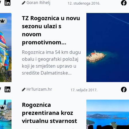
Goran Rihelj
12. studenoga 2016.
TZ Rogoznica u novu
sezonu ulazi s
novom
promotivnom
brošurom i filmom
Rogoznica ima 54 km dugu
obalu i geografski položaj
koji je smješten upravo u
središte Dalmatinske
obale, te je najistureniji dio
hrvatskog kopna koji...
HrTurizam.hr
17. veljače 2017.
Rogoznica
prezentirana kroz
virtualnu stvarnost