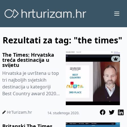
Ope
Rezultati za tag: "the times"
The Times: Hrvatska
treća destinacija u
svijetu
Hrvatska je uvrštena u top
tri najboljih svjetskih
destinacija u kategoriji
Best Country award 2020
koju popularne britanske
novine The Times &a...
HrTurizam.hr
14. studenoga 2020.
Britanski The Times