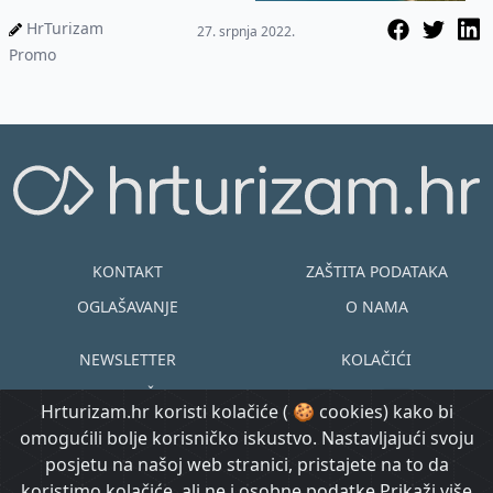
neretvanske županije
HrTurizam
27. srpnja 2022.
Promo
KONTAKT
ZAŠTITA PODATAKA
OGLAŠAVANJE
O NAMA
NEWSLETTER
KOLAČIĆI
UVJETI KORIŠTENJA
EN
HR
Hrturizam.hr koristi kolačiće ( 🍪 cookies) kako bi
omogućili bolje korisničko iskustvo. Nastavljajući svoju
© Copyright
posjetu na našoj web stranici, pristajete na to da
@ Created by
Prijavi se
2015.-2026.
koristimo kolačiće, ali ne i osobne podatke
Prikaži više
Morgan Code