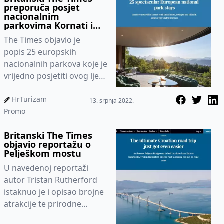
preporuča posjet
nacionalnim
parkovima Kornati i
Brijuni
The Times objavio je
popis 25 europskih
nacionalnih parkova koje je
vrijedno posjetiti ovog ljeta
zbog njihove ljepote i
smještajne ponude
HrTurizam
13. srpnja 2022.
Promo
Britanski The Times
objavio reportažu o
Pelješkom mostu
U navedenoj reportaži
autor Tristan Rutherford
istaknuo je i opisao brojne
atrakcije te prirodne
ljepote obale Dubrovačko-