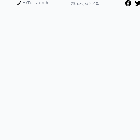
godine na koji je putem e-
HrTurizam.hr
23. ožujka 2018.
sav...