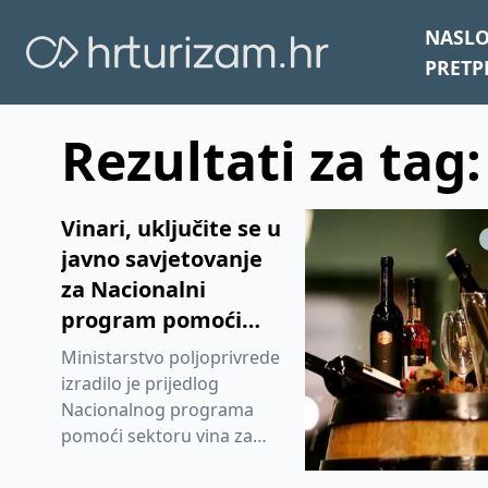
NASL
PRETP
Rezultati za tag:
Vinari, uključite se u
javno savjetovanje
za Nacionalni
program pomoći
sektoru vina 2019. -
Ministarstvo poljoprivrede
2023.
izradilo je prijedlog
Nacionalnog programa
pomoći sektoru vina za
razdoblje od 2019. do 2013.