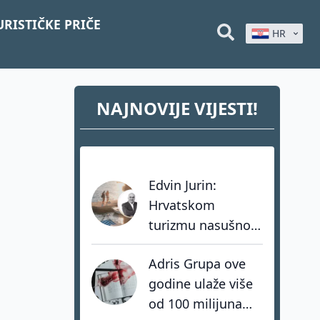
URISTIČKE PRIČE
HR
NAJNOVIJE VIJESTI!
Edvin Jurin:
Hrvatskom
turizmu nasušno
nedostaju
Adris Grupa ove
hrabrost, stav i -
godine ulaže više
akcija
od 100 milijuna