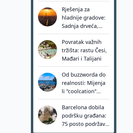
eura u turistički
Rješenja za
portfelj
hladnije gradove:
Sadnja drveća,
zeleni krovovi i
Povratak važnih
pametno hlađenje
tržišta: rastu Česi,
zgrada
Mađari i Talijani
Od buzzworda do
realnosti: Mijenja
li "coolcation"
stvarno turističku
Barcelona dobila
kartu Europe?
podršku građana:
75 posto podržava
zabranu turističkih