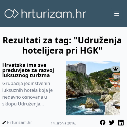
Ope
Rezultati za tag: "Udruženja
hotelijera pri HGK"
Hrvatska ima sve
preduvjete za razvoj
luksuznog turizma
Grupacija jedinstvenih
luksuznih hotela koja je
nedavno osnovana u
sklopu Udruženja
hotelijera pri HGK, održala
je svoju drugu sjednicu u
HrTurizam.hr
14. srpnja 2016.
utorak, 12....