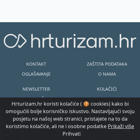
KONTAKT
ZAŠTITA PODATAKA
OGLAŠAVANJE
O NAMA
NEWSLETTER
KOLAČIĆI
UVJETI KORIŠTENJA
EN
HR
Hrturizam.hr koristi kolačiće ( 🍪 cookies) kako bi
omogućili bolje korisničko iskustvo. Nastavljajući svoju
© Copyright
posjetu na našoj web stranici, pristajete na to da
@ Created by
Prijavi se
2015.-2026.
koristimo kolačiće, ali ne i osobne podatke
Morgan Code
Prikaži više
Hrturizam.hr
Prihvati