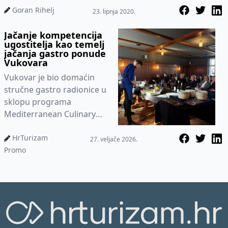
kilometara kroz...
Goran Rihelj
23. lipnja 2020.
Jačanje kompetencija
ugostitelja kao temelj
jačanja gastro ponude
Vukovara
Vukovar je bio domaćin
stručne gastro radionice u
sklopu programa
Mediterranean Culinary
Arts Roadshow 2026.,
namijenjene kuharima,
HrTurizam
27. veljače 2026.
F&B managerima...
Promo