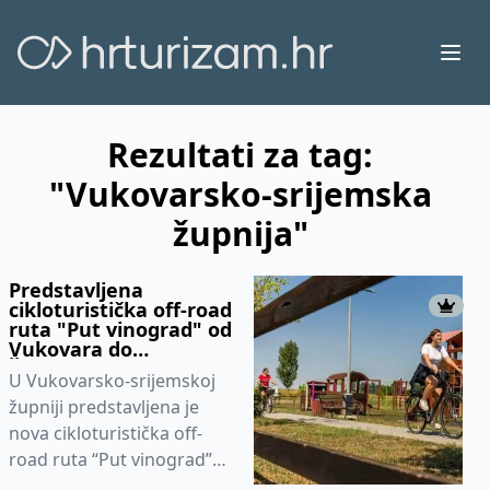
Ope
Rezultati za tag:
"Vukovarsko-srijemska
župnija"
Predstavljena
cikloturistička off-road
ruta "Put vinograd" od
Vukovara do
Šarengrada
U Vukovarsko-srijemskoj
župniji predstavljena je
nova cikloturistička off-
road ruta “Put vinograd”
koja se proteže 30-tak